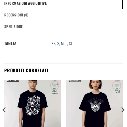
INFORMAZIONI AGGIUNTIVE
RECENSIONI (0)
SPEDIZIONE
TAGLIA
XS
,
S
,
M
,
L
,
XL
PRODOTTI CORRELATI
Aggiungi
Aggiungi
alla
alla
lista dei
lista dei
desideri
desideri