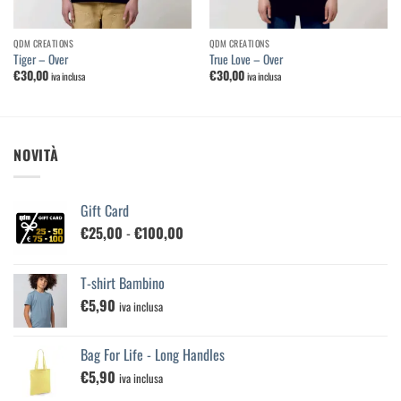
QDM CREATIONS
QDM CREATIONS
Tiger – Over
True Love – Over
€
30,00
€
30,00
iva inclusa
iva inclusa
NOVITÀ
Gift Card
Fascia
€
25,00
-
€
100,00
di
prezzo:
T-shirt Bambino
da
€
5,90
€25,00
iva inclusa
a
€100,00
Bag For Life - Long Handles
€
5,90
iva inclusa