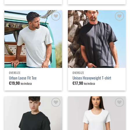
Aggiungi
Aggiungi
alla
alla
lista dei
lista dei
desideri
desideri
OVERSIZE
OVERSIZE
Urban Loose Fit Tee
Unisex Heavyweight T-shirt
€
19,90
€
17,90
iva inclusa
iva inclusa
Aggiungi
Aggiungi
alla
alla
lista dei
lista dei
desideri
desideri