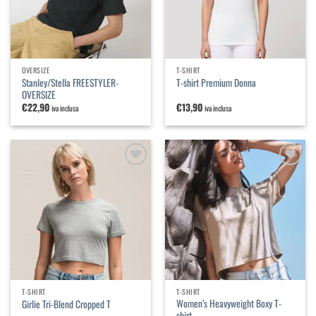
OVERSIZE
T-SHIRT
Stanley/Stella FREESTYLER-
T-shirt Premium Donna
OVERSIZE
€
22,90
€
13,90
iva inclusa
iva inclusa
Aggiungi
Aggiungi
alla
alla
lista dei
lista dei
desideri
desideri
T-SHIRT
T-SHIRT
Women’s Heavyweight Boxy T-
Girlie Tri-Blend Cropped T
shirt