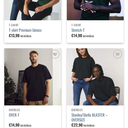
T-SHIRT
T-SHIRT
T-shirt Premium Unisex
Stretch-T
€
13,90
€
14,90
iva inclusa
iva inclusa
Aggiungi
Aggiungi
alla
alla
lista dei
lista dei
desideri
desideri
OVERSIZE
OVERSIZE
Stanley/Stella BLASTER –
OVER-T
OVERSIZE
€
14,90
€
22,90
iva inclusa
iva inclusa