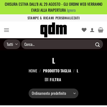
CHISURA ESTIVA DALL'8 AL 29 AGOSTO - GLI ORDINI WEB VERRANNO
EVASI ALLA RIAPERTURA
Ignora
Salta
STAMPE & RICAMI PERSONALIZZATI
ai
contenuti
Cerca:
L
HOME
/
PRODOTTO TAGLIA
/
L
FILTRA