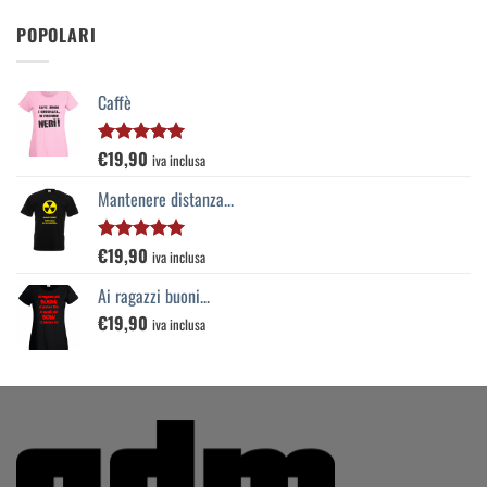
POPOLARI
Caffè
€
19,90
Valutato
iva inclusa
5.00
su 5
Mantenere distanza...
€
19,90
Valutato
iva inclusa
5.00
su 5
Ai ragazzi buoni...
€
19,90
iva inclusa