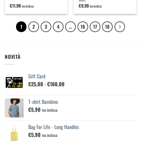
€
11,90
€
9,90
iva inclusa
iva inclusa
1
2
3
4
…
16
17
18
NOVITÀ
Gift Card
Fascia
€
25,00
-
€
100,00
di
prezzo:
T-shirt Bambino
da
€
5,90
€25,00
iva inclusa
a
€100,00
Bag For Life - Long Handles
€
5,90
iva inclusa