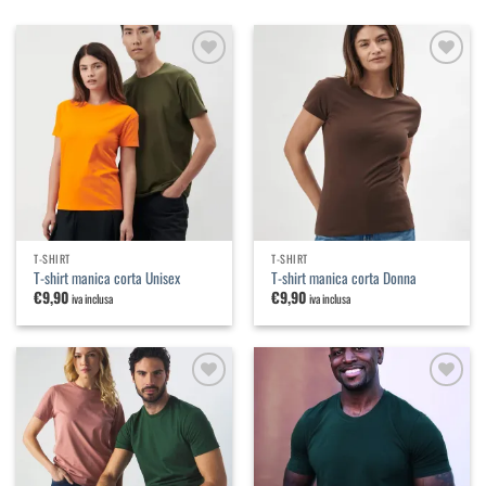
Aggiungi
Aggiungi
alla
alla
lista dei
lista dei
desideri
desideri
T-SHIRT
T-SHIRT
T-shirt manica corta Unisex
T-shirt manica corta Donna
€
9,90
€
9,90
iva inclusa
iva inclusa
Aggiungi
Aggiungi
alla
alla
lista dei
lista dei
desideri
desideri