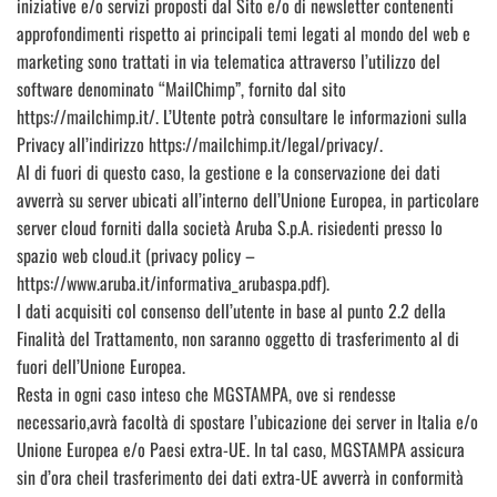
iniziative e/o servizi proposti dal Sito e/o di newsletter contenenti
approfondimenti rispetto ai principali temi legati al mondo del web e
marketing sono trattati in via telematica attraverso l’utilizzo del
software denominato “MailChimp”, fornito dal sito
https://mailchimp.it/. L’Utente potrà consultare le informazioni sulla
Privacy all’indirizzo https://mailchimp.it/legal/privacy/.
Al di fuori di questo caso, la gestione e la conservazione dei dati
avverrà su server ubicati all’interno dell’Unione Europea, in particolare
server cloud forniti dalla società Aruba S.p.A. risiedenti presso lo
spazio web cloud.it (privacy policy –
https://www.aruba.it/informativa_arubaspa.pdf).
I dati acquisiti col consenso dell’utente in base al punto 2.2 della
Finalità del Trattamento, non saranno oggetto di trasferimento al di
fuori dell’Unione Europea.
Resta in ogni caso inteso che MGSTAMPA, ove si rendesse
necessario,avrà facoltà di spostare l’ubicazione dei server in Italia e/o
Unione Europea e/o Paesi extra-UE. In tal caso, MGSTAMPA assicura
sin d’ora cheil trasferimento dei dati extra-UE avverrà in conformità