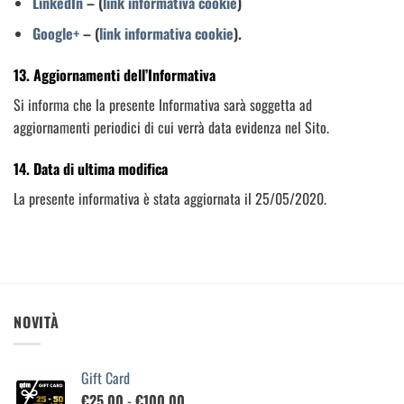
LinkedIn
– (
link informativa cookie
)
Google+
– (
link informativa cookie
).
13. Aggiornamenti dell’Informativa
Si informa che la presente Informativa sarà soggetta ad
aggiornamenti periodici di cui verrà data evidenza nel Sito.
14. Data di ultima modifica
La presente informativa è stata aggiornata il 25/05/2020.
NOVITÀ
Gift Card
Fascia
€
25,00
-
€
100,00