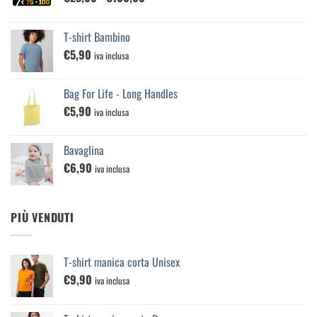
di
prezzo:
T-shirt Bambino
da
€
5,90
€25,00
iva inclusa
a
€100,00
Bag For Life - Long Handles
€
5,90
iva inclusa
Bavaglina
€
6,90
iva inclusa
PIÙ VENDUTI
T-shirt manica corta Unisex
€
9,90
iva inclusa