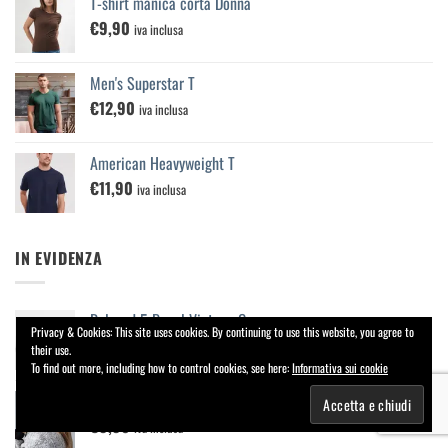
T-shirt manica corta Donna
€
9,90
iva inclusa
Men's Superstar T
€
12,90
iva inclusa
American Heavyweight T
€
11,90
iva inclusa
IN EVIDENZA
Relaxed 5 Panel Vintage Cap
Privacy & Cookies: This site uses cookies. By continuing to use this website, you agree to
€
9,90
iva inclusa
their use.
To find out more, including how to control cookies, see here:
Informativa sui cookie
Low Profile 6 Panel Dad Cap
€
9,90
iva inclusa