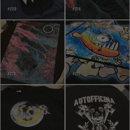
#220
#216
#213
#211