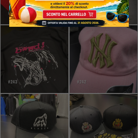
#245
#244
#243
#242