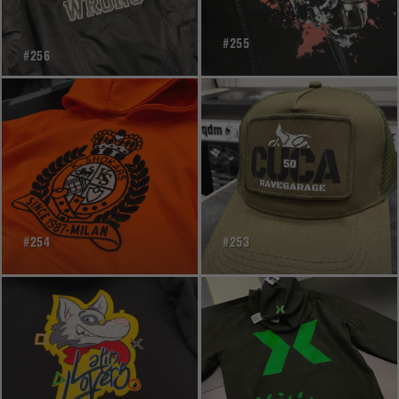
#255
#256
#254
#253