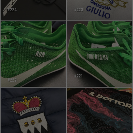
#224
#223
#221
#222