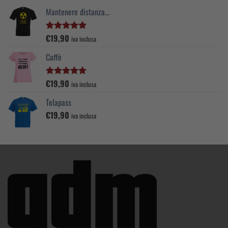
Mantenere distanza...
€
19,90
Valutato
iva inclusa
5.00
su 5
Caffè
€
19,90
Valutato
iva inclusa
5.00
su 5
Telapass
€
19,90
iva inclusa