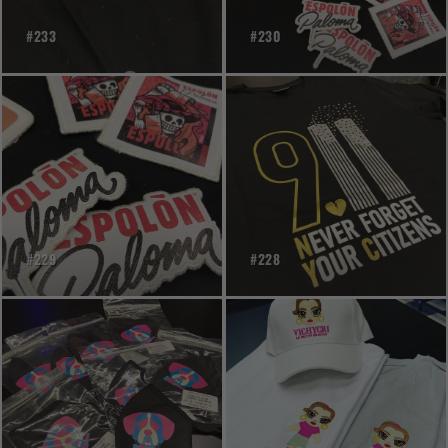
#233
#230
#229
#228