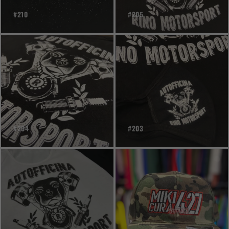
#210
#205
#204
#203