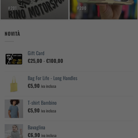
#201
#200
NOVITÀ
Gift Card
Fascia
€
25,00
-
€
100,00
di
prezzo:
Bag For Life - Long Handles
da
€
5,90
€25,00
iva inclusa
a
€100,00
T-shirt Bambino
€
5,90
iva inclusa
Bavaglina
€
6,90
iva inclusa