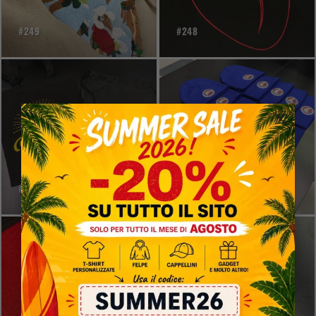
#249
#248
×
#247
#246