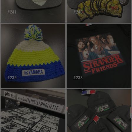
#241
#240
#239
#238