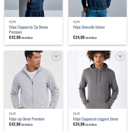
FELPE
FELPE
Felpa Cappuccio Zip Donna
Felpa Girocollo Unisex
Premium
€
42,90
€
24,90
iva inclusa
iva inclusa
Aggiungi
Aggiungi
alla
alla
lista dei
lista dei
desideri
desideri
FELPE
FELPE
Felpa zip Uomo Premium
Felpa Cappuccio Leggera Uomo
€
42,90
€
24,90
iva inclusa
iva inclusa