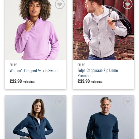
Aggiungi
Aggiungi
alla
alla
lista dei
lista dei
desideri
desideri
FELPE
FELPE
Felpa Cappuccio Zip Uomo
Women’s Cropped ½ Zip Sweat
Premium
€
22,90
€
39,90
iva inclusa
iva inclusa
Aggiungi
Aggiungi
alla
alla
lista dei
lista dei
desideri
desideri