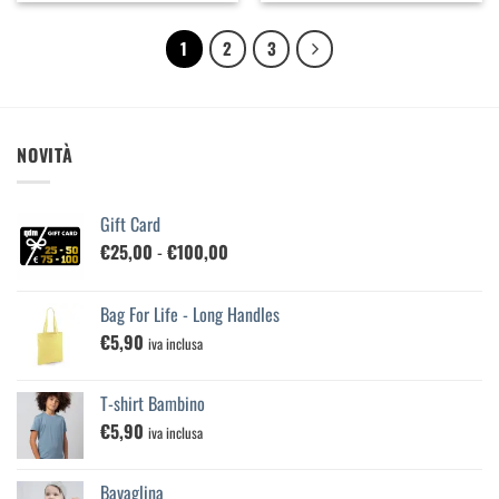
1
2
3
NOVITÀ
Gift Card
Fascia
€
25,00
-
€
100,00
di
prezzo:
Bag For Life - Long Handles
da
€
5,90
€25,00
iva inclusa
a
€100,00
T-shirt Bambino
€
5,90
iva inclusa
Bavaglina