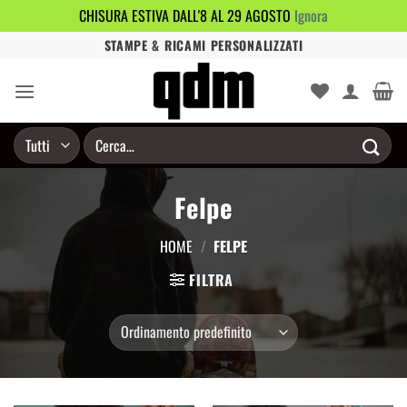
CHISURA ESTIVA DALL'8 AL 29 AGOSTO
Ignora
Salta
STAMPE & RICAMI PERSONALIZZATI
ai
contenuti
Cerca:
Felpe
HOME
/
FELPE
FILTRA