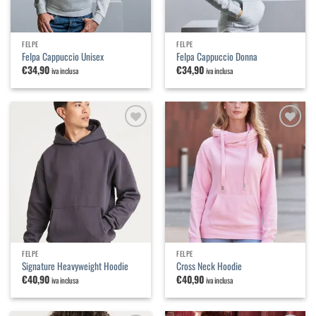
FELPE
FELPE
Felpa Cappuccio Unisex
Felpa Cappuccio Donna
€
34,90
€
34,90
iva inclusa
iva inclusa
Aggiungi
Aggiungi
alla
alla
lista dei
lista dei
desideri
desideri
FELPE
FELPE
Signature Heavyweight Hoodie
Cross Neck Hoodie
€
40,90
€
40,90
iva inclusa
iva inclusa