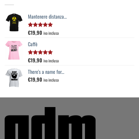
Mantenere distanza...
€
19,90
Valutato
iva inclusa
5.00
su 5
Caffè
€
19,90
Valutato
iva inclusa
5.00
su 5
There's a name for...
€
19,90
iva inclusa