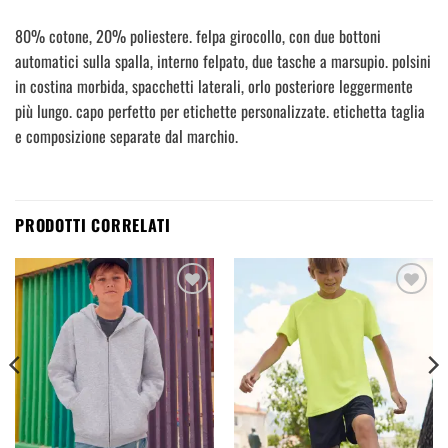
80% cotone, 20% poliestere. felpa girocollo, con due bottoni
automatici sulla spalla, interno felpato, due tasche a marsupio. polsini
in costina morbida, spacchetti laterali, orlo posteriore leggermente
più lungo. capo perfetto per etichette personalizzate. etichetta taglia
e composizione separate dal marchio.
PRODOTTI CORRELATI
Aggiungi
Aggiungi
alla
alla
lista dei
lista dei
desideri
desideri