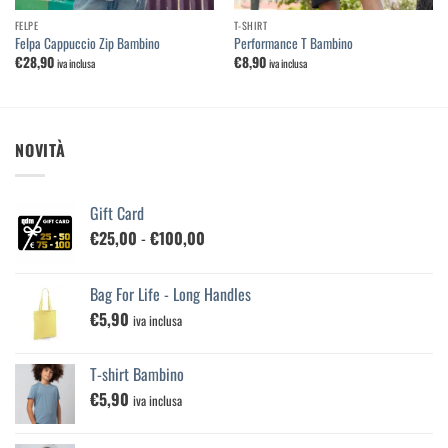
FELPE
T-SHIRT
Felpa Cappuccio Zip Bambino
Performance T Bambino
€
28,90
€
8,90
iva inclusa
iva inclusa
NOVITÀ
Gift Card
Fascia
€
25,00
-
€
100,00
di
prezzo:
Bag For Life - Long Handles
da
€
5,90
€25,00
iva inclusa
a
€100,00
T-shirt Bambino
€
5,90
iva inclusa