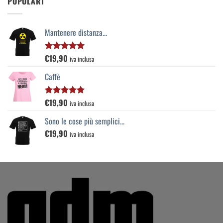
POPOLARI
Mantenere distanza...
€
19,90
Valutato
iva inclusa
5.00
su 5
Caffè
€
19,90
Valutato
iva inclusa
5.00
su 5
Sono le cose più semplici...
€
19,90
iva inclusa