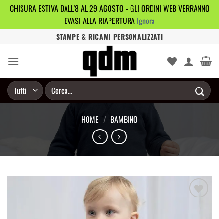
CHISURA ESTIVA DALL'8 AL 29 AGOSTO - GLI ORDINI WEB VERRANNO
EVASI ALLA RIAPERTURA
Ignora
Salta
STAMPE & RICAMI PERSONALIZZATI
ai
contenuti
Cerca:
HOME
/
BAMBINO
Aggiungi
alla lista