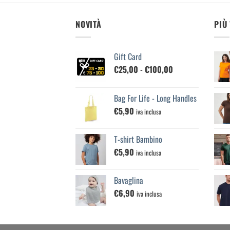
NOVITÀ
PIÙ
Gift Card
Fascia
€
25,00
-
€
100,00
di
prezzo:
Bag For Life - Long Handles
da
€
5,90
€25,00
iva inclusa
a
€100,00
T-shirt Bambino
€
5,90
iva inclusa
Bavaglina
€
6,90
iva inclusa