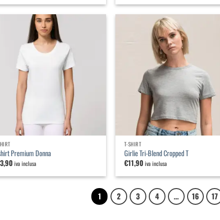
Aggiungi
Agg
alla
a
lista dei
list
desideri
des
SHIRT
T-SHIRT
shirt Premium Donna
Girlie Tri-Blend Cropped T
13,90
€
11,90
iva inclusa
iva inclusa
1
2
3
4
…
16
17