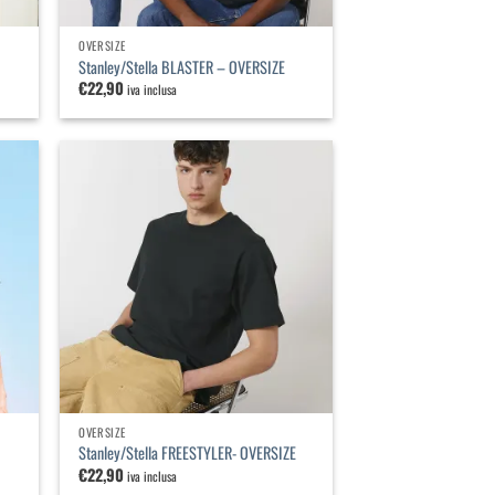
OVERSIZE
Stanley/Stella BLASTER – OVERSIZE
€
22,90
iva inclusa
iungi
Aggiungi
lla
alla
a dei
lista dei
ideri
desideri
OVERSIZE
Stanley/Stella FREESTYLER- OVERSIZE
€
22,90
iva inclusa