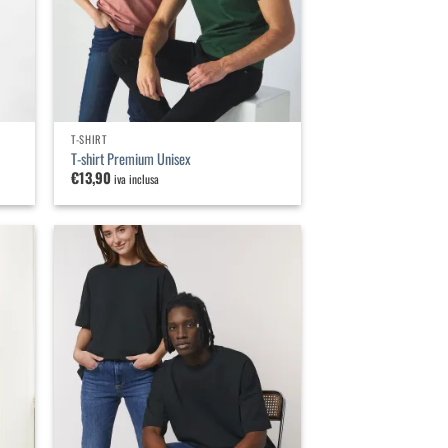
T-SHIRT
T-shirt Premium Unisex
€
13,90
iva inclusa
iungi
Aggiungi
lla
alla
a dei
lista dei
ideri
desideri