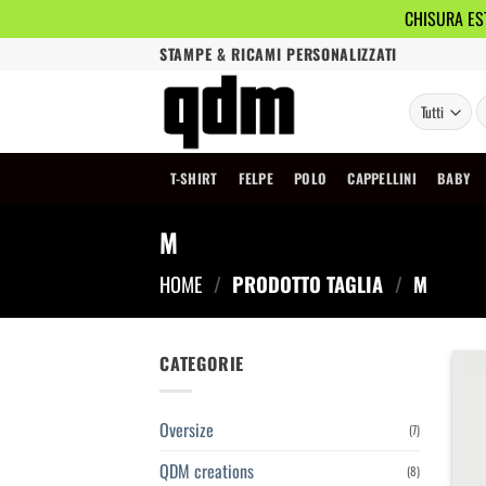
CHISURA EST
Salta
STAMPE & RICAMI PERSONALIZZATI
ai
contenuti
C
T-SHIRT
FELPE
POLO
CAPPELLINI
BABY
M
HOME
/
PRODOTTO TAGLIA
/
M
CATEGORIE
Oversize
(7)
QDM creations
(8)