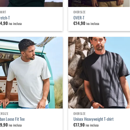
SHIRT
OVERSIZE
retch-T
OVER-T
14,90
€
14,90
iva inclusa
iva inclusa
Aggiungi
Agg
alla
a
lista dei
list
desideri
des
ERSIZE
OVERSIZE
ban Loose Fit Tee
Unisex Heavyweight T-shirt
19,90
€
17,90
iva inclusa
iva inclusa