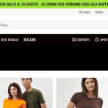
IVA DALL'8 AL 29 AGOSTO - GLI ORDINI WEB VERRANNO EVASI ALLA RIAP
Chi siamo
Gallery
erca:
RICAMI
CONTATTI
APERT
IDEE REGALO
Aggiungi
Agg
alla
a
lista dei
list
desideri
des