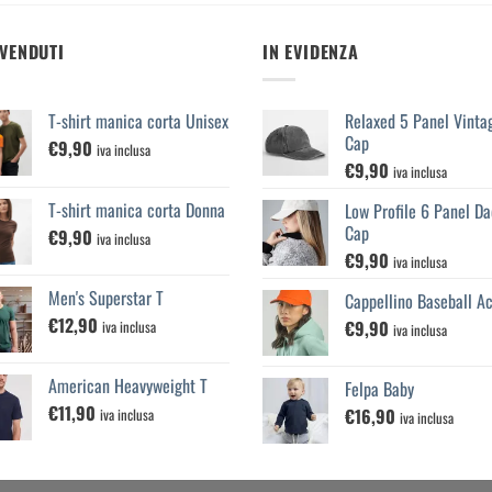
 VENDUTI
IN EVIDENZA
T-shirt manica corta Unisex
Relaxed 5 Panel Vinta
Cap
€
9,90
iva inclusa
€
9,90
iva inclusa
T-shirt manica corta Donna
Low Profile 6 Panel Da
Cap
€
9,90
iva inclusa
€
9,90
iva inclusa
Men's Superstar T
Cappellino Baseball Ac
€
12,90
€
9,90
iva inclusa
iva inclusa
American Heavyweight T
Felpa Baby
€
11,90
€
16,90
iva inclusa
iva inclusa