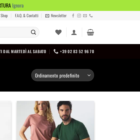
ERTURA
Ignora
Shop
F.A.Q. & Contatti
Newsletter
I DAL MARTEDÌ AL SABATO
+39 02 83 52 96 70
iungi
Aggiungi
lla
alla
a dei
lista dei
ideri
desideri