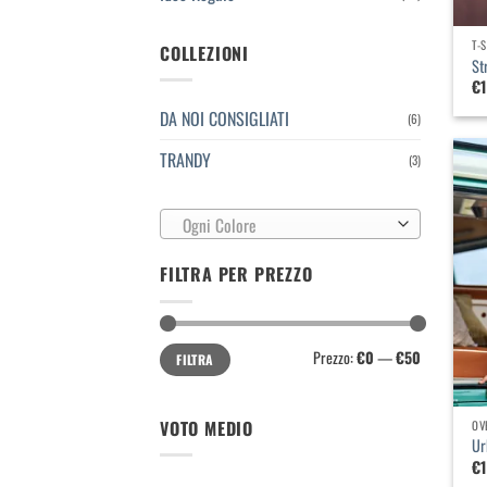
T-
COLLEZIONI
St
€
DA NOI CONSIGLIATI
(6)
TRANDY
(3)
Ogni Colore
FILTRA PER PREZZO
Prezzo
Prezzo
Prezzo:
€0
—
€50
FILTRA
Min
Max
VOTO MEDIO
OV
Ur
€