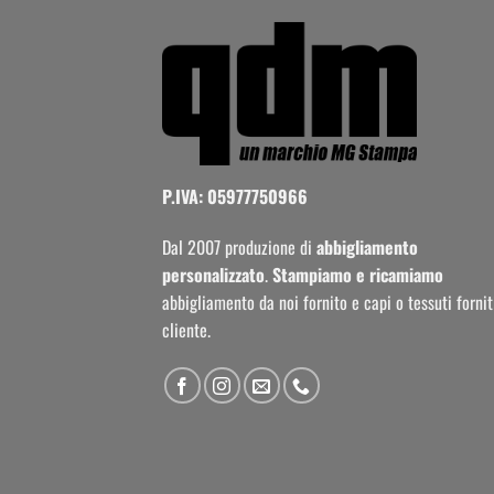
P.IVA: 05977750966
Dal 2007 produzione di
abbigliamento
personalizzato
.
Stampiamo e ricamiamo
abbigliamento da noi fornito e capi o tessuti fornit
cliente.