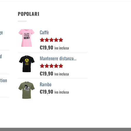
POPOLARI
ge
Caffè
€
19,90
Valutato
iva inclusa
5.00
su 5
d
Mantenere distanza...
€
19,90
Valutato
iva inclusa
5.00
su 5
tion
Rambo
€
19,90
iva inclusa