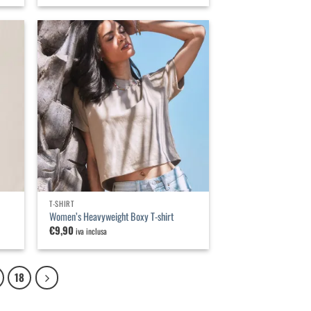
iungi
Aggiungi
lla
alla
a dei
lista dei
ideri
desideri
T-SHIRT
Women’s Heavyweight Boxy T-shirt
€
9,90
iva inclusa
18