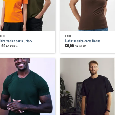
SHIRT
T-SHIRT
shirt manica corta Unisex
T-shirt manica corta Donna
9,90
€
9,90
iva inclusa
iva inclusa
Aggiungi
Agg
alla
a
lista dei
list
desideri
des