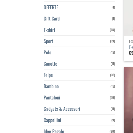
OFFERTE
(4)
Gift Card
(1)
T-shirt
(48)
Sport
(19)
T-
T-
Polo
€
(13)
Canotte
(11)
Felpe
(35)
Bambino
(13)
Pantaloni
(20)
Gadgets & Accessori
(11)
Cappellini
(9)
Idee Regalo
(86)