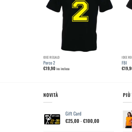
lista dei
lista dei
desideri
desideri
IDEE REGALO
IDEE R
Porco 2
FBI
€
19,90
€
19,9
iva inclusa
NOVITÀ
PIÙ
Gift Card
Fascia
€
25,00
-
€
100,00
di