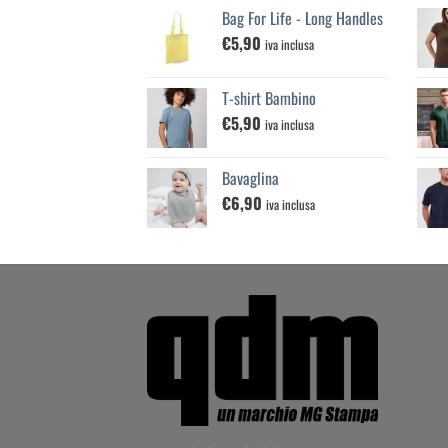
prezzo:
Bag For Life - Long Handles
da
€
5,90
€25,00
iva inclusa
a
€100,00
T-shirt Bambino
€
5,90
iva inclusa
Bavaglina
€
6,90
iva inclusa