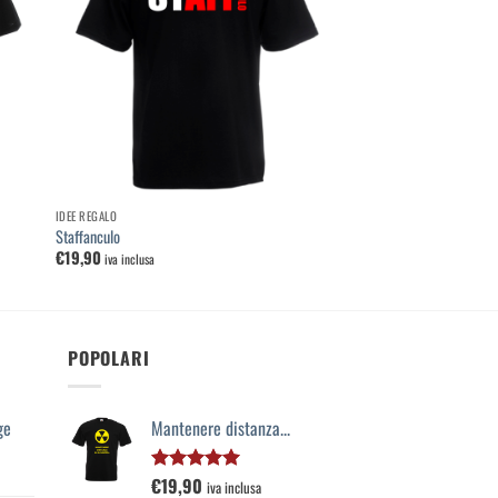
 dei
lista dei
deri
desideri
IDEE REGALO
Staffanculo
€
19,90
iva inclusa
POPOLARI
ge
Mantenere distanza...
€
19,90
Valutato
iva inclusa