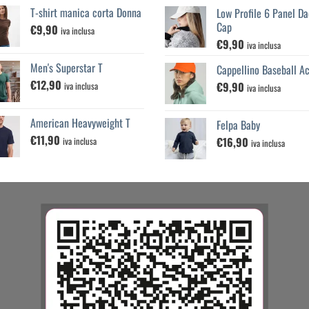
T-shirt manica corta Donna
Low Profile 6 Panel Da
Cap
€
9,90
iva inclusa
€
9,90
iva inclusa
Men's Superstar T
Cappellino Baseball Ac
€
12,90
€
9,90
iva inclusa
iva inclusa
American Heavyweight T
Felpa Baby
€
11,90
€
16,90
iva inclusa
iva inclusa