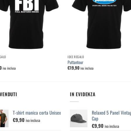
lista dei
lista
desideri
desi
EGALO
IDEE REGALO
Puttantour
0
€
19,90
iva inclusa
iva inclusa
 VENDUTI
IN EVIDENZA
T-shirt manica corta Unisex
Relaxed 5 Panel Vinta
Cap
€
9,90
iva inclusa
€
9,90
iva inclusa