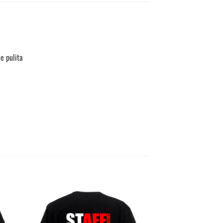
e pulita
ungi
Aggiungi
la
alla