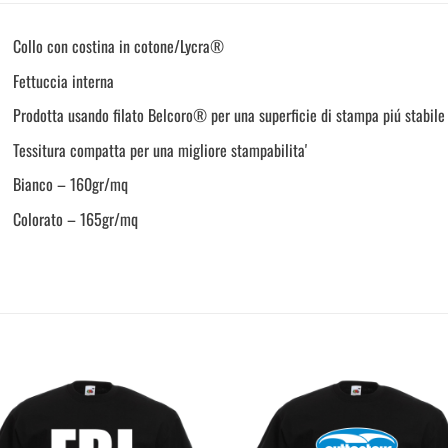
Collo con costina in cotone/Lycra®
Fettuccia interna
Prodotta usando filato Belcoro® per una superficie di stampa piú stabile 
Tessitura compatta per una migliore stampabilita'
Bianco – 160gr/mq
Colorato – 165gr/mq
Aggiungi
Aggi
alla
al