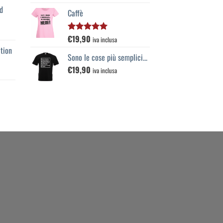
5.00
su 5
d
Caffè
€
19,90
Valutato
iva inclusa
5.00
su 5
tion
Sono le cose più semplici...
€
19,90
iva inclusa