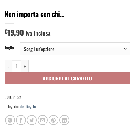
Non importa con chi…
19,90
€
iva inclusa
Taglia
Non importa con chi... quantità
AGGIUNGI AL CARRELLO
COD:
ir_132
Categoria:
Idee Regalo