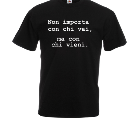
dei
desideri