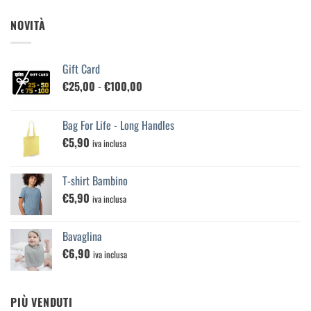
NOVITÀ
Gift Card
Fascia
€
25,00
-
€
100,00
di
prezzo:
Bag For Life - Long Handles
da
€
5,90
€25,00
iva inclusa
a
€100,00
T-shirt Bambino
€
5,90
iva inclusa
Bavaglina
€
6,90
iva inclusa
PIÙ VENDUTI