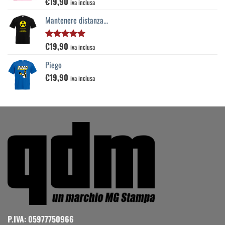
€
19,90
Valutato
iva inclusa
5.00
su 5
Mantenere distanza...
€
19,90
Valutato
iva inclusa
5.00
su 5
Piego
€
19,90
iva inclusa
P.IVA: 05977750966