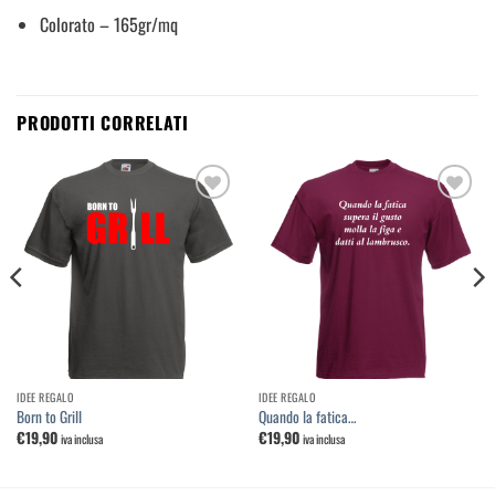
Colorato – 165gr/mq
PRODOTTI CORRELATI
Aggiungi
Aggiungi
alla
alla
lista dei
lista dei
desideri
desideri
IDEE REGALO
IDEE REGALO
Born to Grill
Quando la fatica…
€
19,90
€
19,90
iva inclusa
iva inclusa