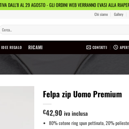
IVA DALL'8 AL 29 AGOSTO - GLI ORDINI WEB VERRANNO EVASI ALLA RIAP
Chi siamo
Gallery
Cerca:
RICAMI
CONTATTI
APERT
IDEE REGALO
Felpa zip Uomo Premium
Aggiungi
42,90
alla lista
€
iva inclusa
dei
desideri
80% cotone ring spun pettinato, 20% polieste