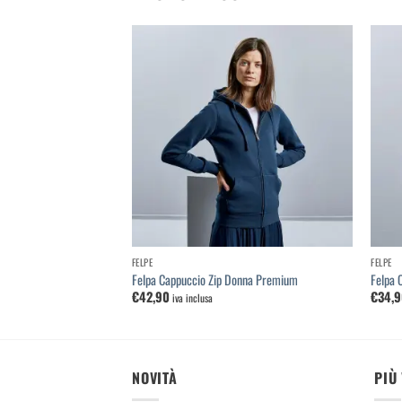
Aggiungi
Aggiungi
alla
alla
lista dei
lista dei
desideri
desideri
FELPE
FELPE
Uomo Premium
Felpa Cappuccio Zip Donna Premium
Felpa 
€
42,90
€
34,
iva inclusa
NOVITÀ
PIÙ