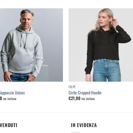
Aggiungi
Aggi
alla
al
lista dei
lista
desideri
desi
FELPE
Cappuccio Unisex
Girlie Cropped Hoodie
90
€
21,90
iva inclusa
iva inclusa
 VENDUTI
IN EVIDENZA