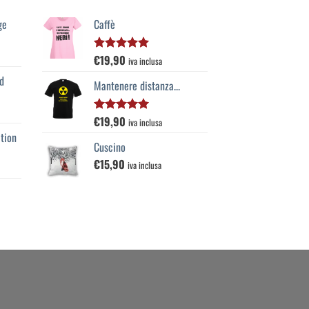
ge
Caffè
€
19,90
Valutato
iva inclusa
5.00
su 5
d
Mantenere distanza...
€
19,90
Valutato
iva inclusa
5.00
su 5
tion
Cuscino
€
15,90
iva inclusa