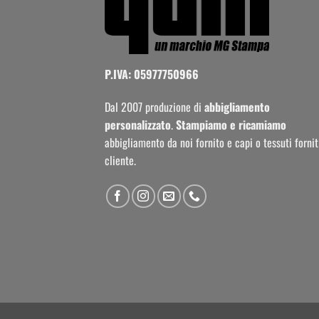
P.IVA: 05977750966
Dal 2007 produzione di
abbigliamento
personalizzato
.
Stampiamo e ricamiamo
abbigliamento da noi fornito e capi o tessuti fornit
cliente.