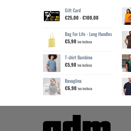
Gift Card
Fascia
€
25,00
-
€
100,00
di
prezzo:
Bag For Life - Long Handles
da
€
5,90
€25,00
iva inclusa
a
€100,00
T-shirt Bambino
€
5,90
iva inclusa
Bavaglina
€
6,90
iva inclusa