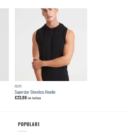
ungi
Aggiungi
la
alla
 dei
lista dei
deri
desideri
FELPE
Superstar Sleveless Hoodie
€
23,90
iva inclusa
POPOLARI