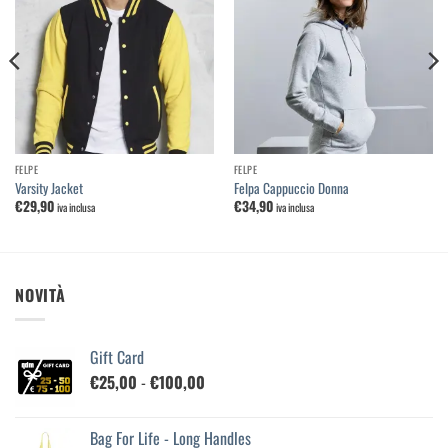
Aggiungi
Aggiungi
alla
alla
lista dei
lista dei
desideri
desideri
FELPE
FELPE
Varsity Jacket
Felpa Cappuccio Donna
€
29,90
€
34,90
iva inclusa
iva inclusa
NOVITÀ
Gift Card
Fascia
€
25,00
-
€
100,00
di
prezzo:
Bag For Life - Long Handles
da