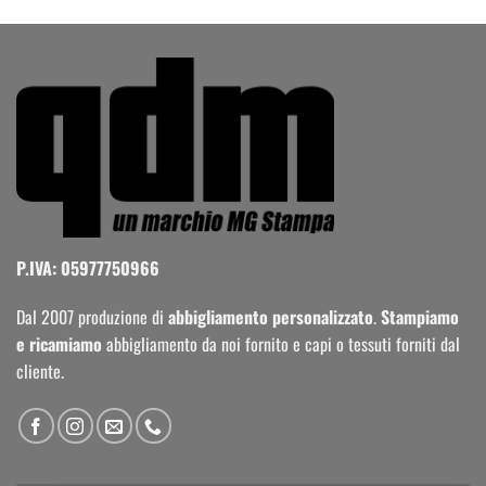
P.IVA: 05977750966
Dal 2007 produzione di
abbigliamento personalizzato
.
Stampiamo
e ricamiamo
abbigliamento da noi fornito e capi o tessuti forniti dal
cliente.