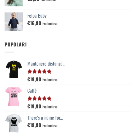
Felpa Baby
€
16,90
iva inclusa
POPOLARI
Mantenere distanza...
€
19,90
Valutato
iva inclusa
5.00
su 5
Caffè
€
19,90
Valutato
iva inclusa
5.00
su 5
There's a name for...
€
19,90
iva inclusa