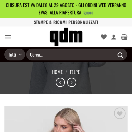
CHISURA ESTIVA DALL'8 AL 29 AGOSTO - GLI ORDINI WEB VERRANNO
EVASI ALLA RIAPERTURA
Ignora
Salta
STAMPE & RICAMI PERSONALIZZATI
ai
contenuti
Cerca:
HOME
/
FELPE
Aggiungi
alla lista