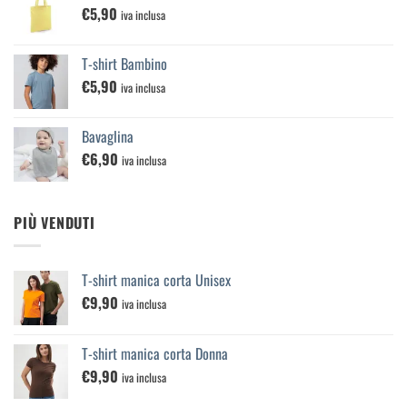
€
5,90
€25,00
iva inclusa
a
€100,00
T-shirt Bambino
€
5,90
iva inclusa
Bavaglina
€
6,90
iva inclusa
PIÙ VENDUTI
T-shirt manica corta Unisex
€
9,90
iva inclusa
T-shirt manica corta Donna
€
9,90
iva inclusa