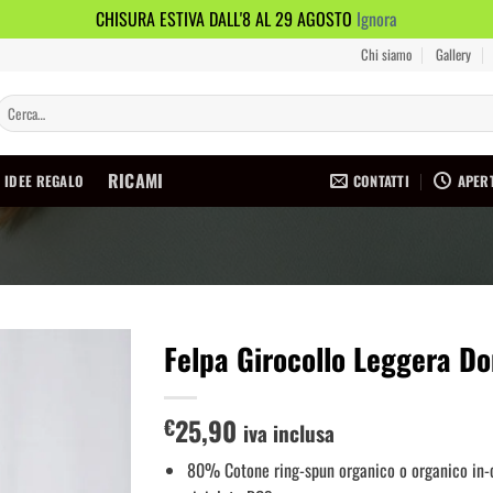
CHISURA ESTIVA DALL'8 AL 29 AGOSTO
Ignora
Chi siamo
Gallery
Cerca:
RICAMI
CONTATTI
APERT
IDEE REGALO
Felpa Girocollo Leggera D
Aggiungi
25,90
alla lista
€
iva inclusa
dei
desideri
80% Cotone ring-spun organico o organico in-c