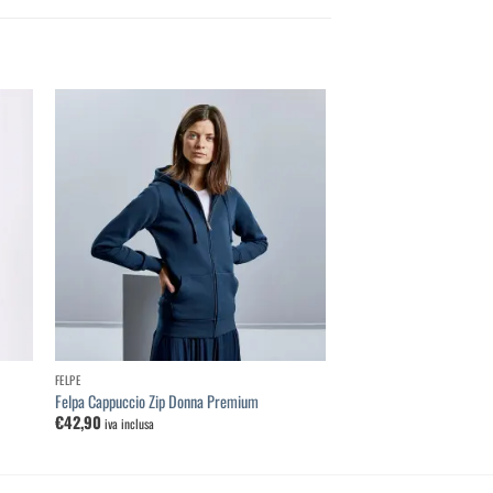
ungi
Aggiungi
la
alla
 dei
lista dei
deri
desideri
FELPE
Felpa Cappuccio Zip Donna Premium
€
42,90
iva inclusa