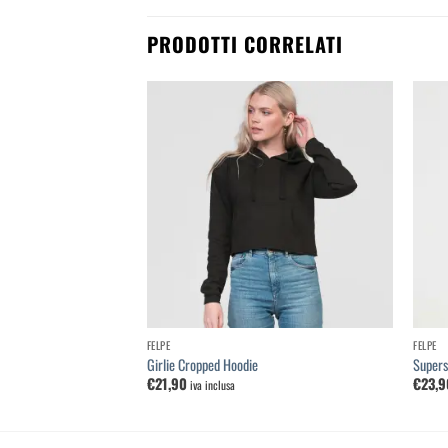
PRODOTTI CORRELATI
Aggiungi
Aggiungi
alla
alla
lista dei
lista dei
desideri
desideri
FELPE
FELPE
Girlie Cropped Hoodie
Supers
€
21,90
€
23,9
iva inclusa