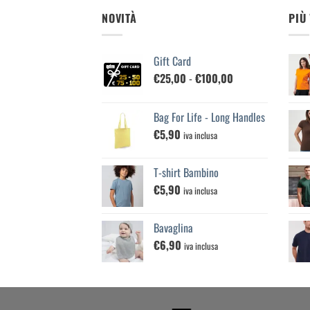
NOVITÀ
PIÙ
Gift Card
Fascia
€
25,00
-
€
100,00
di
prezzo:
Bag For Life - Long Handles
da
€
5,90
€25,00
iva inclusa
a
€100,00
T-shirt Bambino
€
5,90
iva inclusa
Bavaglina
€
6,90
iva inclusa