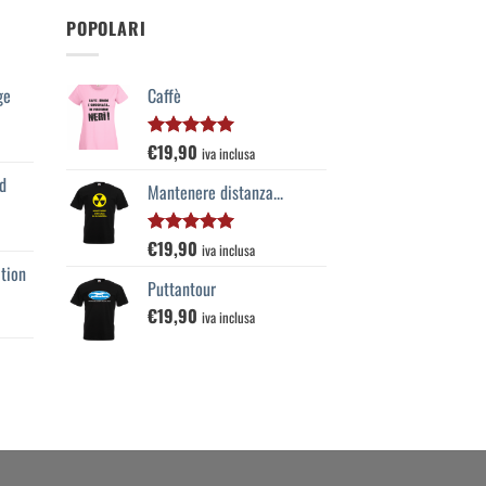
POPOLARI
ge
Caffè
€
19,90
Valutato
iva inclusa
5.00
su 5
d
Mantenere distanza...
€
19,90
Valutato
iva inclusa
5.00
su 5
tion
Puttantour
€
19,90
iva inclusa