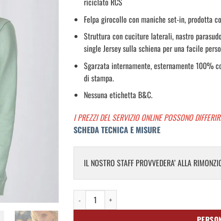
riciclato RCS
Felpa girocollo con maniche set-in, prodotta con
Struttura con cuciture laterali, nastro parasudo
single Jersey sulla schiena per una facile pers
Sgarzata internamente, esternamente 100% cot
di stampa.
Nessuna etichetta B&C.
I PREZZI DEL SERVIZIO ONLINE POSSONO DIFFERIR
SCHEDA TECNICA E MISURE
IL NOSTRO STAFF PROVVEDERA’ ALLA RIMONZIO
Felpa Girocollo Leggera Donna quantità
PERSO