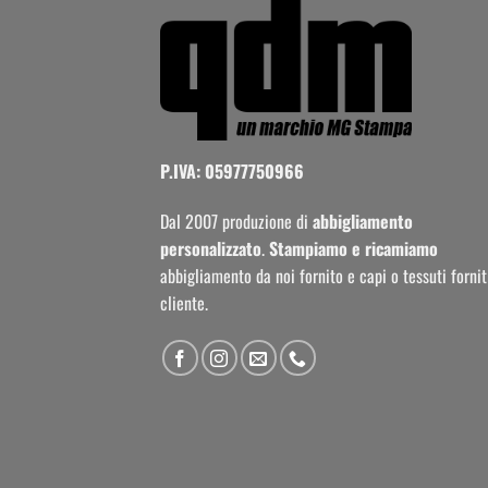
P.IVA: 05977750966
Dal 2007 produzione di
abbigliamento
personalizzato
.
Stampiamo e ricamiamo
abbigliamento da noi fornito e capi o tessuti fornit
cliente.