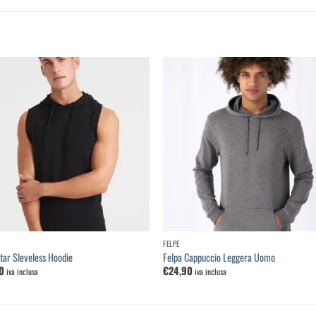
Aggiungi
Aggi
alla
al
lista dei
lista
desideri
desi
FELPE
tar Sleveless Hoodie
Felpa Cappuccio Leggera Uomo
0
€
24,90
iva inclusa
iva inclusa