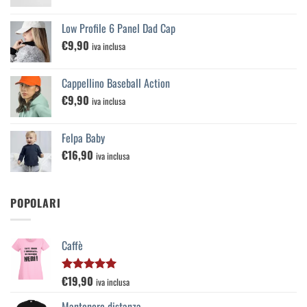
Low Profile 6 Panel Dad Cap
€
9,90
iva inclusa
Cappellino Baseball Action
€
9,90
iva inclusa
Felpa Baby
€
16,90
iva inclusa
POPOLARI
Caffè
€
19,90
Valutato
iva inclusa
5.00
su 5
Mantenere distanza...