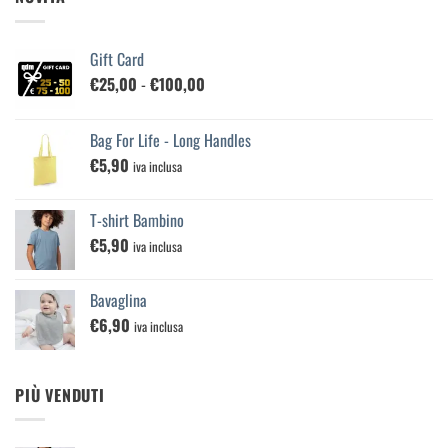
Gift Card
Fascia
€
25,00
-
€
100,00
di
prezzo:
Bag For Life - Long Handles
da
€
5,90
€25,00
iva inclusa
a
€100,00
T-shirt Bambino
€
5,90
iva inclusa
Bavaglina
€
6,90
iva inclusa
PIÙ VENDUTI