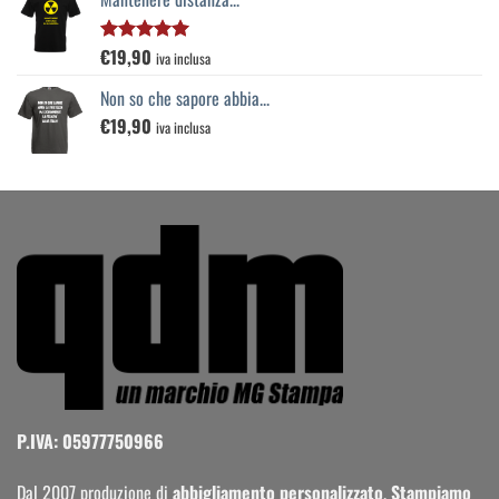
€
19,90
Valutato
iva inclusa
5.00
su 5
Non so che sapore abbia...
€
19,90
iva inclusa
P.IVA: 05977750966
Dal 2007 produzione di
abbigliamento personalizzato
.
Stampiamo