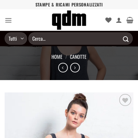
Salta
STAMPE & RICAMI PERSONALIZZATI
ai
contenuti
Cerca:
HOME
/
CANOTTE
Aggiungi
alla lista
dei
desideri