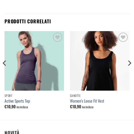
PRODOTTI CORRELATI
Aggiungi
Aggiungi
alla
alla
lista dei
lista dei
desideri
desideri
SPORT
CANOTTE
Active Sports Top
Women’s Loose Fit Vest
€
10,90
€
10,90
iva inclusa
iva inclusa
NOVITÀ