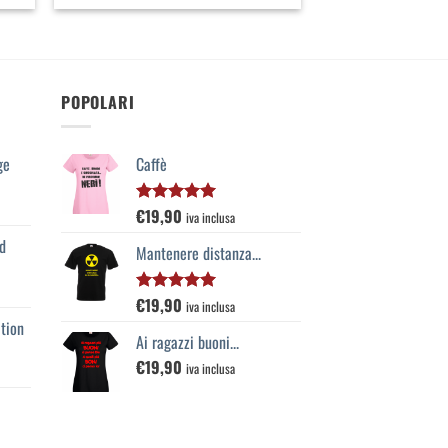
POPOLARI
ge
Caffè
€
19,90
Valutato
iva inclusa
5.00
su 5
d
Mantenere distanza...
€
19,90
Valutato
iva inclusa
5.00
su 5
tion
Ai ragazzi buoni...
€
19,90
iva inclusa