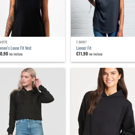
NOTTE
T-SHIRT
men’s Loose Fit Vest
Looser Fit
10,90
€
11,90
iva inclusa
iva inclusa
Aggiungi
Agg
alla
a
lista dei
list
desideri
des