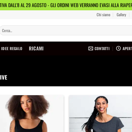
IVA DALL'8 AL 29 AGOSTO - GLI ORDINI WEB VERRANNO EVASI ALLA RIAP
Chi siamo
Gallery
Cerca:
RICAMI
CONTATTI
APERT
IDEE REGALO
IVE
Aggiungi
Agg
alla
a
lista dei
list
desideri
des