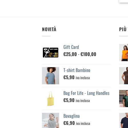
NOVITÀ
PIÙ
Gift Card
Fascia
€
25,00
-
€
100,00
di
prezzo:
T-shirt Bambino
da
€
5,90
€25,00
iva inclusa
a
€100,00
Bag For Life - Long Handles
€
5,90
iva inclusa
Bavaglina
€
6,90
iva inclusa