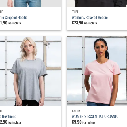
LPE
FELPE
rlie Cropped Hoodie
Women’s Relaxed Hoodie
21,90
€
23,90
iva inclusa
iva inclusa
Aggiungi
Agg
alla
a
lista dei
list
desideri
des
SHIRT
T-SHIRT
e Boyfriend T
WOMEN’S ESSENTIAL ORGANIC T
12,90
€
9,90
iva inclusa
iva inclusa