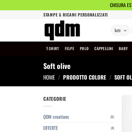
CHISURA EST
Salta
STAMPE & RICAMI PERSONALIZZATI
ai
contenuti
T-SHIRT
FELPE
POLO
CAPPELLINI
BABY
Soft olive
HOME
/
PRODOTTO COLORE
/
SOFT OL
CATEGORIE
QDM creations
(8)
OFFERTE
(4)