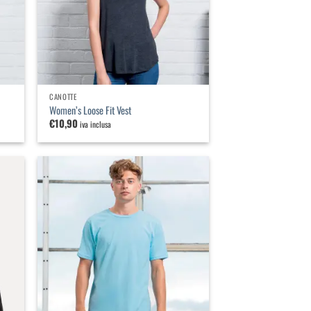
CANOTTE
Women’s Loose Fit Vest
€
10,90
iva inclusa
iungi
Aggiungi
lla
alla
a dei
lista dei
ideri
desideri