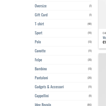
Oversize
(7)
Gift Card
(1)
T-shirt
(48)
Sport
(19)
CA
Wo
Polo
€
(13)
Canotte
(11)
Felpe
(35)
Bambino
(13)
Pantaloni
(20)
Gadgets & Accessori
(11)
Cappellini
(9)
Idee Regalo
(86)