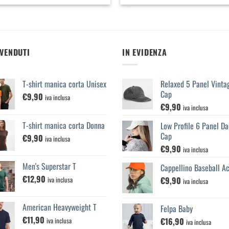
 VENDUTI
IN EVIDENZA
T-shirt manica corta Unisex
Relaxed 5 Panel Vinta
Cap
€
9,90
iva inclusa
€
9,90
iva inclusa
T-shirt manica corta Donna
Low Profile 6 Panel Da
Cap
€
9,90
iva inclusa
€
9,90
iva inclusa
Men's Superstar T
Cappellino Baseball Ac
€
12,90
€
9,90
iva inclusa
iva inclusa
American Heavyweight T
Felpa Baby
€
11,90
€
16,90
iva inclusa
iva inclusa