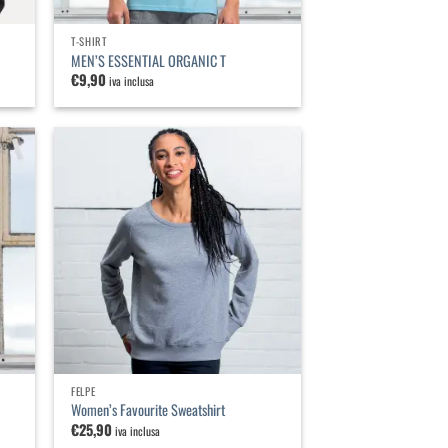
T-SHIRT
MEN’S ESSENTIAL ORGANIC T
€
9,90
iva inclusa
iungi
Aggiungi
lla
alla
a dei
lista dei
ideri
desideri
FELPE
Women’s Favourite Sweatshirt
€
25,90
iva inclusa