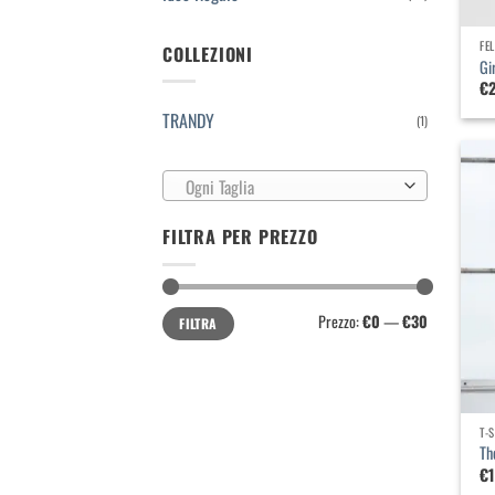
FE
COLLEZIONI
Gi
€
TRANDY
(1)
Ogni Taglia
FILTRA PER PREZZO
Prezzo
Prezzo
Prezzo:
€0
—
€30
FILTRA
Min
Max
T-
Th
€