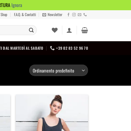
ERTURA
Ignora
Shop
F.A.Q. & Contatti
Newsletter
I DAL MARTEDÌ AL SABATO
+39 02 83 52 96 70
iungi
Aggiungi
lla
alla
a dei
lista dei
ideri
desideri