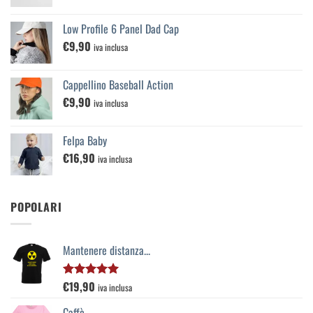
Low Profile 6 Panel Dad Cap
€
9,90
iva inclusa
Cappellino Baseball Action
€
9,90
iva inclusa
Felpa Baby
€
16,90
iva inclusa
POPOLARI
Mantenere distanza...
€
19,90
Valutato
iva inclusa
5.00
su 5
Caffè