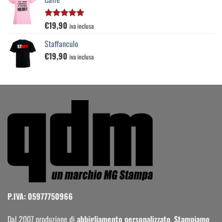
€
19,90
Valutato
iva inclusa
5.00
su 5
Staffanculo
€
19,90
iva inclusa
P.IVA: 05977750966
Dal 2007 produzione di
abbigliamento personalizzato
.
Stampiamo