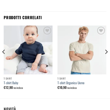
PRODOTTI CORRELATI
Aggiungi
Aggiungi
alla
alla
lista dei
lista dei
desideri
desideri
T-SHIRT
T-SHIRT
T-shirt Baby
T-shirt Organica Uomo
€
12,90
€
10,90
iva inclusa
iva inclusa
NOVITÀ