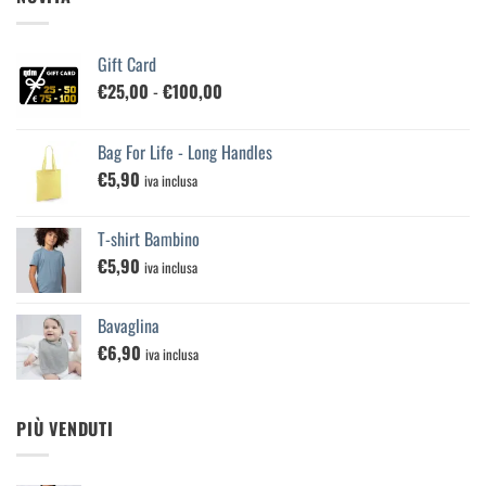
Gift Card
Fascia
€
25,00
-
€
100,00
di
prezzo:
Bag For Life - Long Handles
da
€
5,90
€25,00
iva inclusa
a
€100,00
T-shirt Bambino
€
5,90
iva inclusa
Bavaglina
€
6,90
iva inclusa
PIÙ VENDUTI