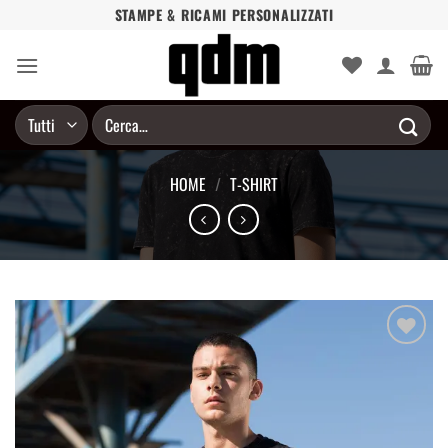
Salta
STAMPE & RICAMI PERSONALIZZATI
ai
contenuti
Cerca:
HOME
/
T-SHIRT
Aggiungi
alla lista
dei
desideri