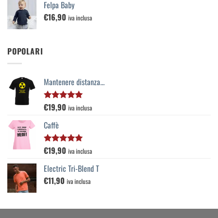
Felpa Baby
€
16,90
iva inclusa
POPOLARI
Mantenere distanza...
€
19,90
Valutato
iva inclusa
5.00
su 5
Caffè
€
19,90
Valutato
iva inclusa
5.00
su 5
Electric Tri-Blend T
€
11,90
iva inclusa