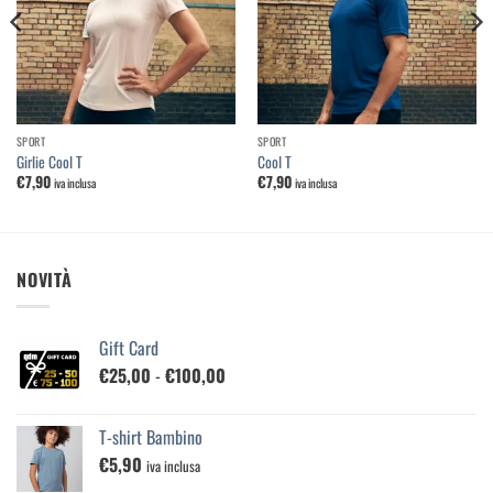
desideri
desideri
SPORT
SPORT
Girlie Cool T
Cool T
€
7,90
€
7,90
iva inclusa
iva inclusa
NOVITÀ
Gift Card
Fascia
€
25,00
-
€
100,00
di
prezzo:
T-shirt Bambino
da
€
5,90
€25,00
iva inclusa
a