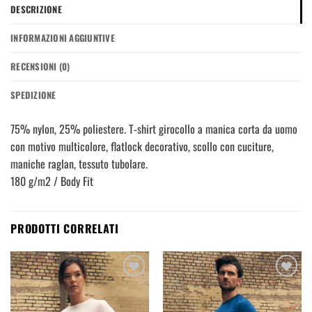
DESCRIZIONE
INFORMAZIONI AGGIUNTIVE
RECENSIONI (0)
SPEDIZIONE
75% nylon, 25% poliestere. T-shirt girocollo a manica corta da uomo
con motivo multicolore, flatlock decorativo, scollo con cuciture,
maniche raglan, tessuto tubolare.
180 g/m2 / Body Fit
PRODOTTI CORRELATI
Aggiungi
Aggiungi
alla
alla
lista dei
lista dei