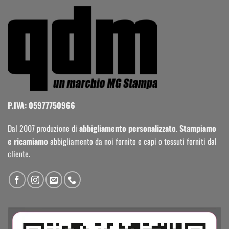
P.IVA: 05977750966
Dal 2007 produzione di
abbigliamento personalizzato
.
Stampiamo
e ricamiamo
abbigliamento da noi fornito e capi o tessuti forniti dal
cliente.