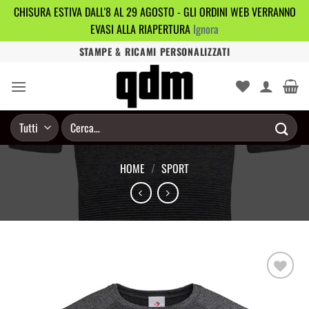
CHISURA ESTIVA DALL'8 AL 29 AGOSTO - GLI ORDINI WEB VERRANNO
EVASI ALLA RIAPERTURA
Ignora
Salta
STAMPE & RICAMI PERSONALIZZATI
ai
contenuti
Cerca:
HOME
/
SPORT
Aggiungi
alla lista