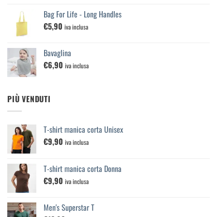
€100,00
Bag For Life - Long Handles
€
5,90
iva inclusa
Bavaglina
€
6,90
iva inclusa
PIÙ VENDUTI
T-shirt manica corta Unisex
€
9,90
iva inclusa
T-shirt manica corta Donna
€
9,90
iva inclusa
Men's Superstar T