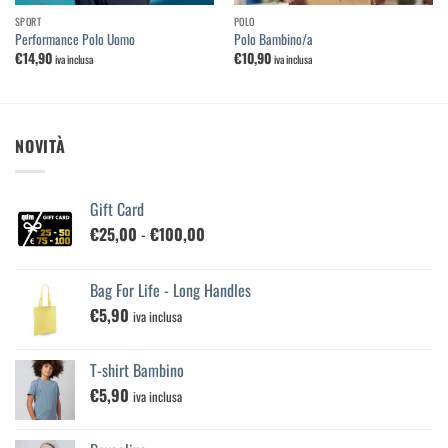
SPORT
POLO
Performance Polo Uomo
Polo Bambino/a
€
14,90
€
10,90
iva inclusa
iva inclusa
NOVITÀ
Gift Card
Fascia
€
25,00
-
€
100,00
di
prezzo:
Bag For Life - Long Handles
da
€
5,90
€25,00
iva inclusa
a
€100,00
T-shirt Bambino
€
5,90
iva inclusa