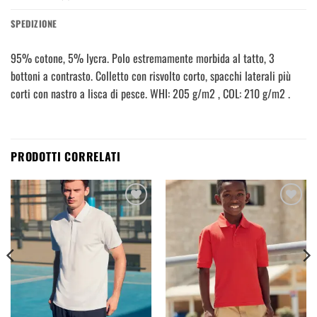
SPEDIZIONE
95% cotone, 5% lycra. Polo estremamente morbida al tatto, 3
bottoni a contrasto. Colletto con risvolto corto, spacchi laterali più
corti con nastro a lisca di pesce. WHI: 205 g/m2 , COL: 210 g/m2 .
PRODOTTI CORRELATI
Aggiungi
Aggiungi
alla
alla
lista dei
lista dei
desideri
desideri