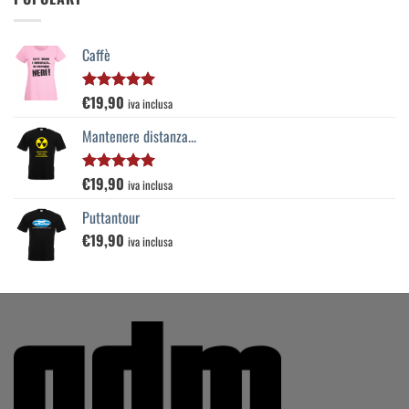
Caffè
€
19,90
Valutato
iva inclusa
5.00
su 5
Mantenere distanza...
€
19,90
Valutato
iva inclusa
5.00
su 5
Puttantour
€
19,90
iva inclusa