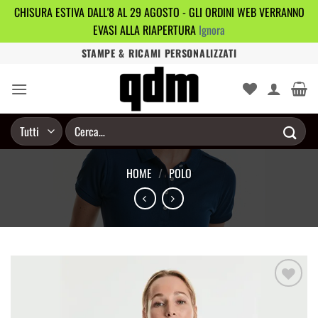
CHISURA ESTIVA DALL'8 AL 29 AGOSTO - GLI ORDINI WEB VERRANNO
EVASI ALLA RIAPERTURA
Ignora
Salta
STAMPE & RICAMI PERSONALIZZATI
ai
contenuti
Cerca:
HOME
/
POLO
Aggiungi
alla lista