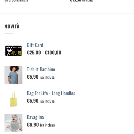
iva inclusa
iva inclusa
NOVITÀ
Gift Card
Fascia
€
25,00
-
€
100,00
di
prezzo:
T-shirt Bambino
da
€
5,90
€25,00
iva inclusa
a
€100,00
Bag For Life - Long Handles
€
5,90
iva inclusa
Bavaglina
€
6,90
iva inclusa