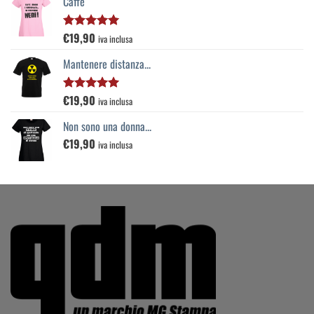
Caffè
€
19,90
Valutato
iva inclusa
5.00
su 5
Mantenere distanza...
€
19,90
Valutato
iva inclusa
5.00
su 5
Non sono una donna...
€
19,90
iva inclusa