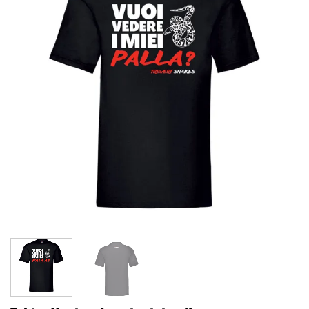
dei
desideri