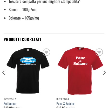
Tessitura compatta per una migliore stampabilita’
Bianco – 160gr/mq
Colorato – 165gr/mq
PRODOTTI CORRELATI
Aggiungi
Aggiungi
alla
alla
lista dei
lista dei
desideri
desideri
IDEE REGALO
IDEE REGALO
Puttantour
Pane & Salame
€
19,90
€
19,90