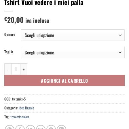
Tshirt Vuoi vedere i miei palla
20,00
€
iva inclusa
Genere
Taglia
Tshirt Vuoi vedere i miei palla quantità
AGGIUNGI AL CARRELLO
COD:
twtsnks-5
Categoria:
Idee Regalo
Tag:
trewertsnakes