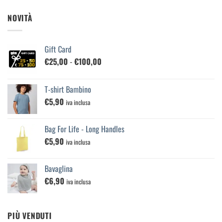
NOVITÀ
Gift Card
Fascia
€
25,00
-
€
100,00
di
prezzo:
T-shirt Bambino
da
€
5,90
€25,00
iva inclusa
a
€100,00
Bag For Life - Long Handles
€
5,90
iva inclusa
Bavaglina
€
6,90
iva inclusa
PIÙ VENDUTI