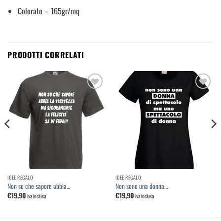
Colorato – 165gr/mq
PRODOTTI CORRELATI
Aggiungi
Aggiungi
alla
alla
lista dei
lista dei
desideri
desideri
IDEE REGALO
IDEE REGALO
Non so che sapore abbia…
Non sono una donna…
€
19,90
€
19,90
iva inclusa
iva inclusa