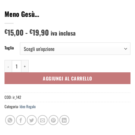
Meno Gesù…
Fascia
15,00
-
19,90
€
€
iva inclusa
di
prezzo:
Taglia
da
€15,00
Meno Gesù... quantità
a
€19,90
AGGIUNGI AL CARRELLO
COD:
ir_142
Categoria:
Idee Regalo