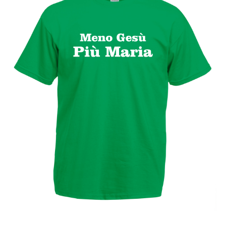
dei
desideri