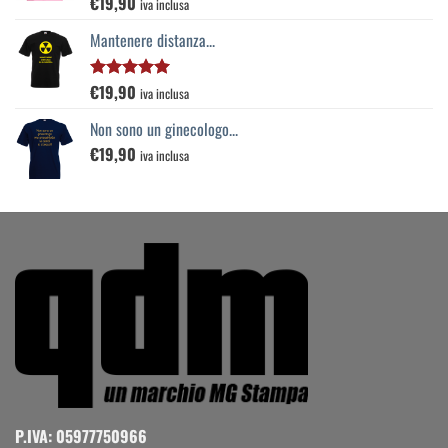
€
19,90
Valutato
iva inclusa
5.00
su 5
Mantenere distanza...
€
19,90
Valutato
iva inclusa
5.00
su 5
Non sono un ginecologo...
€
19,90
iva inclusa
P.IVA: 05977750966