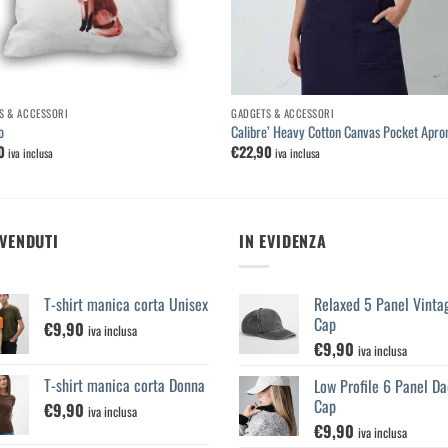
S & ACCESSORI
GADGETS & ACCESSORI
o
Calibre’ Heavy Cotton Canvas Pocket Apro
0
€
22,90
iva inclusa
iva inclusa
 VENDUTI
IN EVIDENZA
T-shirt manica corta Unisex
Relaxed 5 Panel Vinta
Cap
€
9,90
iva inclusa
€
9,90
iva inclusa
T-shirt manica corta Donna
Low Profile 6 Panel Da
Cap
€
9,90
iva inclusa
€
9,90
iva inclusa