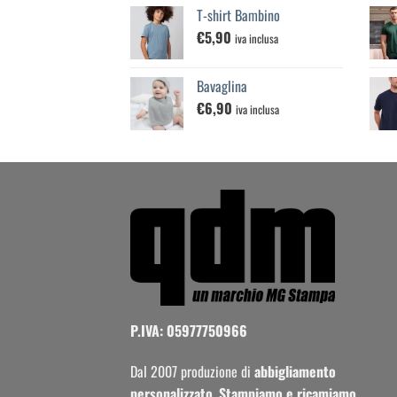
€100,00
T-shirt Bambino
€
5,90
iva inclusa
Bavaglina
€
6,90
iva inclusa
P.IVA: 05977750966
Dal 2007 produzione di
abbigliamento
personalizzato
.
Stampiamo e ricamiamo