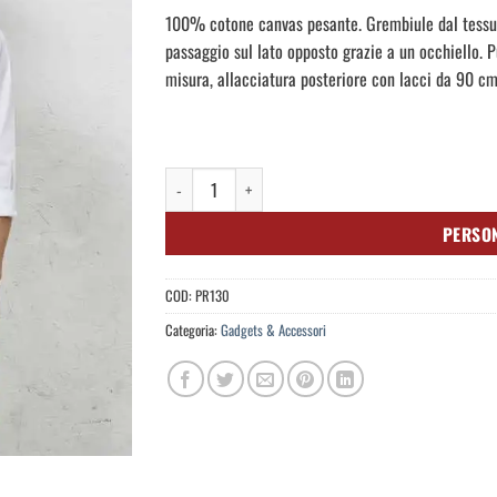
100% cotone canvas pesante. Grembiule dal tessut
passaggio sul lato opposto grazie a un occhiello. P
misura, allacciatura posteriore con lacci da 90 cm
Calibre Heavy Cotton Canvas Bib Apron quantità
PERSO
COD:
PR130
Categoria:
Gadgets & Accessori