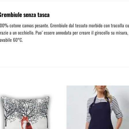
Grembiule senza tasca
00% cotone canvas pesante. Grembiule dal tessuto morbido con tracolla cuc
razie a un occhiello. Puo’ essere annodata per creare il girocollo su misura,
avabile 60°C.
Aggiungi
Aggi
alla
al
lista dei
lista
desideri
desi