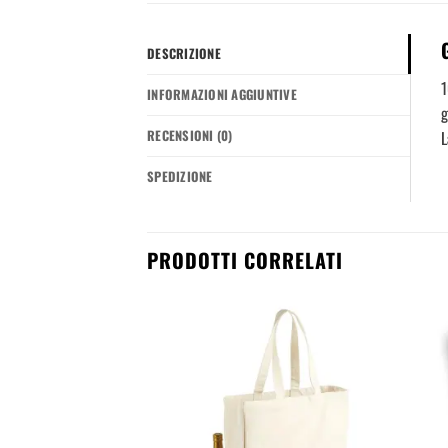
DESCRIZIONE
1
INFORMAZIONI AGGIUNTIVE
g
RECENSIONI (0)
L
SPEDIZIONE
PRODOTTI CORRELATI
Aggiungi
Aggiungi
alla
alla
lista dei
lista dei
desideri
desideri