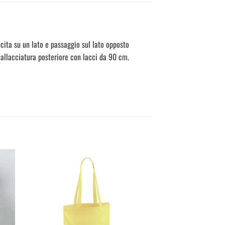
ita su un lato e passaggio sul lato opposto
 allacciatura posteriore con lacci da 90 cm.
ungi
Aggiungi
la
alla
 dei
lista dei
deri
desideri