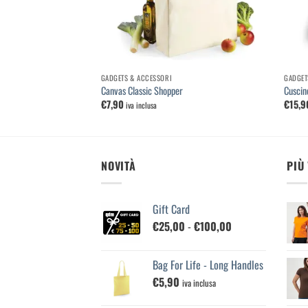
GADGETS & ACCESSORI
GADGET
 For Life
Canvas Classic Shopper
Cuscin
€
7,90
€
15,9
iva inclusa
NOVITÀ
PIÙ
Gift Card
Fascia
€
25,00
-
€
100,00
di
prezzo:
Bag For Life - Long Handles
da
€
5,90
€25,00
iva inclusa
a