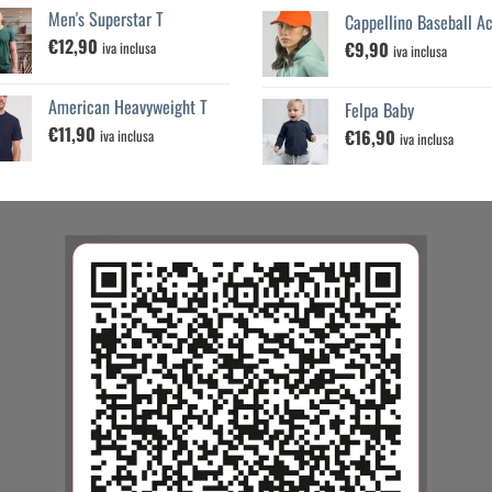
Men's Superstar T
Cappellino Baseball Ac
€
12,90
€
9,90
iva inclusa
iva inclusa
American Heavyweight T
Felpa Baby
€
11,90
€
16,90
iva inclusa
iva inclusa