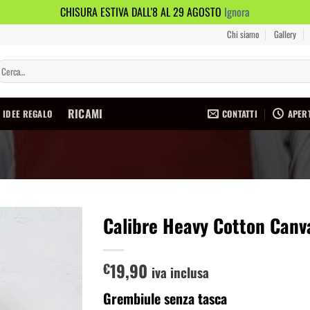
CHISURA ESTIVA DALL'8 AL 29 AGOSTO
Ignora
Chi siamo
Gallery
erca:
RICAMI
CONTATTI
APERT
IDEE REGALO
Calibre Heavy Cotton Canv
Aggiungi
19,90
alla lista
€
iva inclusa
dei
desideri
Grembiule senza tasca