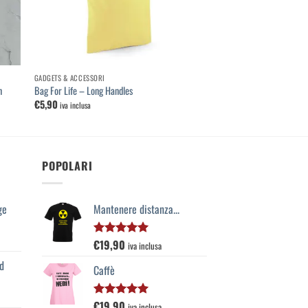
GADGETS & ACCESSORI
n
Bag For Life – Long Handles
€
5,90
iva inclusa
POPOLARI
ge
Mantenere distanza...
€
19,90
Valutato
iva inclusa
5.00
su 5
d
Caffè
€
19,90
Valutato
iva inclusa