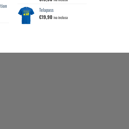
5.00
su 5
tion
Telapass
€
19,90
iva inclusa