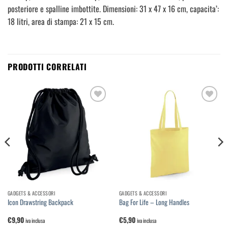
posteriore e spalline imbottite. Dimensioni: 31 x 47 x 16 cm, capacita’:
18 litri, area di stampa: 21 x 15 cm.
PRODOTTI CORRELATI
Aggiungi
Aggiungi
alla
alla
lista dei
lista dei
desideri
desideri
GADGETS & ACCESSORI
GADGETS & ACCESSORI
Icon Drawstring Backpack
Bag For Life – Long Handles
€
9,90
€
5,90
iva inclusa
iva inclusa