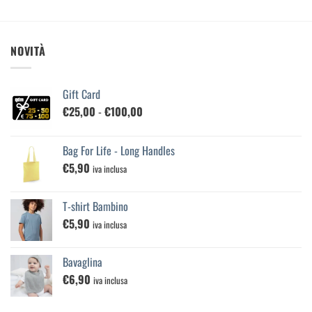
NOVITÀ
Gift Card
Fascia
€
25,00
-
€
100,00
di
prezzo:
Bag For Life - Long Handles
da
€
5,90
€25,00
iva inclusa
a
€100,00
T-shirt Bambino
€
5,90
iva inclusa
Bavaglina
€
6,90
iva inclusa