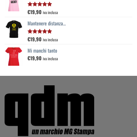
€
19,90
Valutato
iva inclusa
5.00
su 5
Mantenere distanza...
€
19,90
Valutato
iva inclusa
5.00
su 5
Mi manchi tanto
€
19,90
iva inclusa