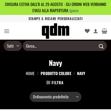
CHISURA ESTIVA DALL'8 AL 29 AGOSTO - GLI ORDINI WEB VERRANNO
EVASI ALLA RIAPERTURA
Ignora
Salta
STAMPE & RICAMI PERSONALIZZATI
ai
contenuti
Cerca:
Navy
HOME
/
PRODOTTO COLORE
/
NAVY
FILTRA