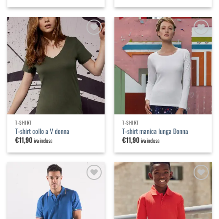
Aggiungi
Aggiungi
alla
alla
lista dei
lista dei
desideri
desideri
T-SHIRT
T-SHIRT
T-shirt collo a V donna
T-shirt manica lunga Donna
€
11,90
€
11,90
iva inclusa
iva inclusa
Aggiungi
Aggiungi
alla
alla
lista dei
lista dei
desideri
desideri