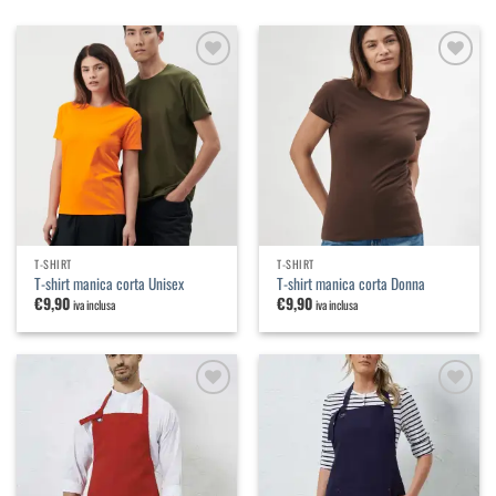
Aggiungi
Aggiungi
alla
alla
lista dei
lista dei
desideri
desideri
T-SHIRT
T-SHIRT
T-shirt manica corta Unisex
T-shirt manica corta Donna
€
9,90
€
9,90
iva inclusa
iva inclusa
Aggiungi
Aggiungi
alla
alla
lista dei
lista dei
desideri
desideri