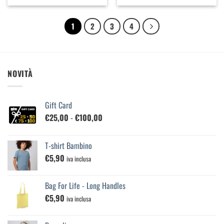
1
2
3
4
NOVITÀ
Gift Card
Fascia
€
25,00
-
€
100,00
di
prezzo:
T-shirt Bambino
da
€
5,90
€25,00
iva inclusa
a
€100,00
Bag For Life - Long Handles
€
5,90
iva inclusa