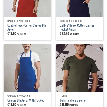
GADGETS & ACCESSORI
GADGETS & ACCESSORI
Calibre Heavy Cotton Canvas Bib
Calibre’ Heavy Cotton Canvas
Apron
Pocket Apron
€
19,90
€
22,90
iva inclusa
iva inclusa
Aggiungi
Aggiungi
alla
alla
lista dei
lista dei
desideri
desideri
GADGETS & ACCESSORI
T-SHIRT
Colours Bib Apron With Pocket
T-shirt collo a V uomo
€
14,90
€
10,90
iva inclusa
iva inclusa