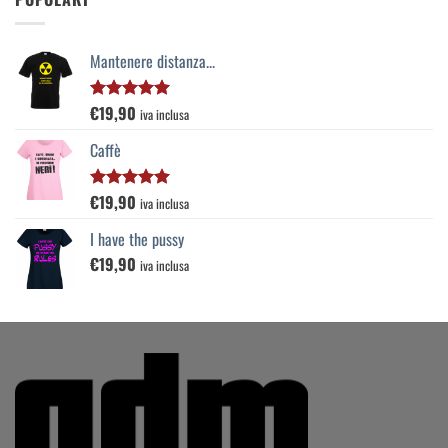
Mantenere distanza...
€
19,90
Valutato
iva inclusa
5.00
su 5
Caffè
€
19,90
Valutato
iva inclusa
5.00
su 5
I have the pussy
€
19,90
iva inclusa