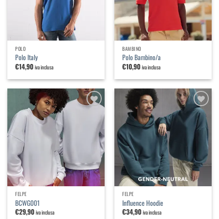
POLO
BAMBINO
Polo Italy
Polo Bambino/a
€
14,90
€
10,90
iva inclusa
iva inclusa
Aggiungi
Aggiungi
alla
alla
lista dei
lista dei
desideri
desideri
FELPE
FELPE
BCWG001
Influence Hoodie
€
29,90
€
34,90
iva inclusa
iva inclusa