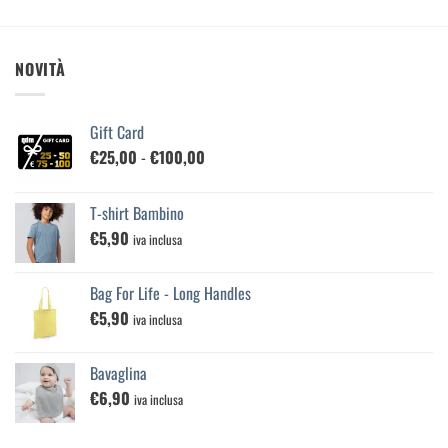
NOVITÀ
Gift Card
Fascia
€
25,00
-
€
100,00
di
prezzo:
T-shirt Bambino
da
€
5,90
€25,00
iva inclusa
a
€100,00
Bag For Life - Long Handles
€
5,90
iva inclusa
Bavaglina
€
6,90
iva inclusa