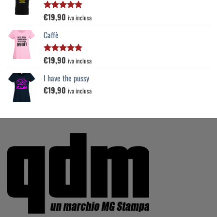
€
19,90
Valutato
iva inclusa
5.00
su 5
Caffè
€
19,90
Valutato
iva inclusa
5.00
su 5
I have the pussy
€
19,90
iva inclusa