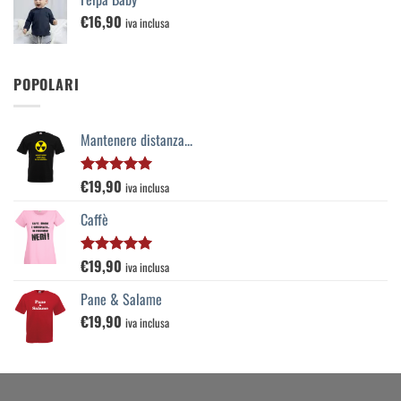
€
16,90
iva inclusa
POPOLARI
Mantenere distanza...
€
19,90
Valutato
iva inclusa
5.00
su 5
Caffè
€
19,90
Valutato
iva inclusa
5.00
su 5
Pane & Salame
€
19,90
iva inclusa