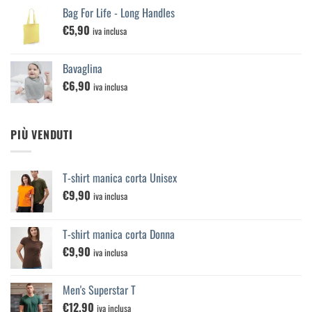
€100,00
Bag For Life - Long Handles
€
5,90
iva inclusa
Bavaglina
€
6,90
iva inclusa
PIÙ VENDUTI
T-shirt manica corta Unisex
€
9,90
iva inclusa
T-shirt manica corta Donna
€
9,90
iva inclusa
Men's Superstar T
€
12,90
iva inclusa