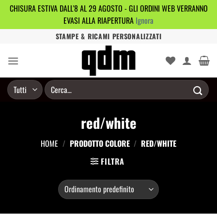
CHISURA ESTIVA DALL'8 AL 29 AGOSTO - GLI ORDINI WEB VERRANNO
EVASI ALLA RIAPERTURA
Ignora
Salta
STAMPE & RICAMI PERSONALIZZATI
ai
contenuti
Cerca:
red/white
HOME
/
PRODOTTO COLORE
/
RED/WHITE
FILTRA