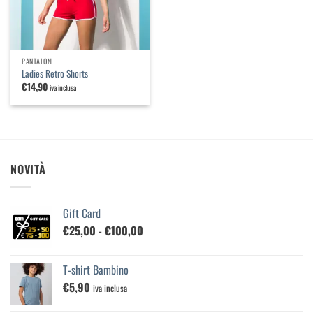
PANTALONI
Ladies Retro Shorts
€
14,90
iva inclusa
NOVITÀ
Gift Card
Fascia
€
25,00
-
€
100,00
di
prezzo:
T-shirt Bambino
da
€
5,90
€25,00
iva inclusa
a