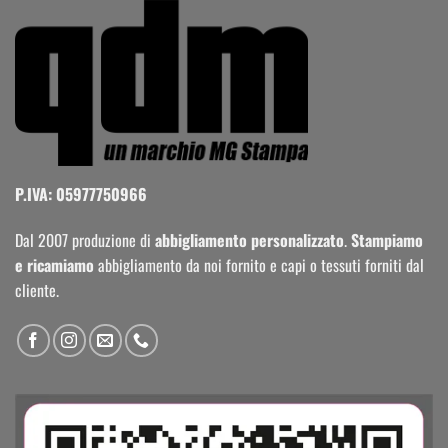
P.IVA: 05977750966
Dal 2007 produzione di
abbigliamento personalizzato
.
Stampiamo
e ricamiamo
abbigliamento da noi fornito e capi o tessuti forniti dal
cliente.