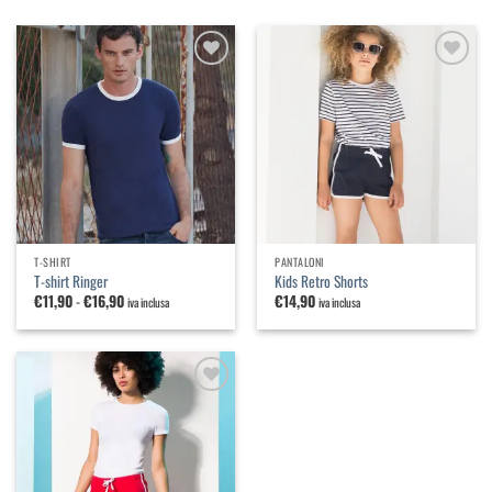
Aggiungi
Aggiungi
alla
alla
lista dei
lista dei
desideri
desideri
T-SHIRT
PANTALONI
T-shirt Ringer
Kids Retro Shorts
Fascia
€
11,90
-
€
16,90
€
14,90
iva inclusa
iva inclusa
di
prezzo:
da
€11,90
a
€16,90
Aggiungi
alla
lista dei
desideri