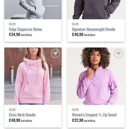
FELPE
FELPE
Felpa Cappuccio Donna
Signature Heavyweight Hoodie
€
34,90
€
40,90
iva inclusa
iva inclusa
Aggiungi
Aggiungi
alla
alla
lista dei
lista dei
desideri
desideri
FELPE
FELPE
Cross Neck Hoodie
Women’s Cropped ½ Zip Sweat
€
40,90
€
22,90
iva inclusa
iva inclusa