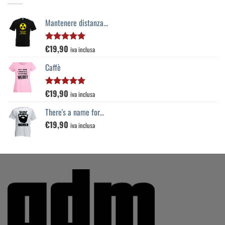
Mantenere distanza...
€
19,90
Valutato
iva inclusa
5.00
su 5
Caffè
€
19,90
Valutato
iva inclusa
5.00
su 5
There's a name for...
€
19,90
iva inclusa