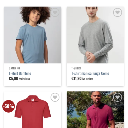
Aggiungi
Aggiungi
alla
alla
lista dei
lista dei
desideri
desideri
BAMBINO
T-SHIRT
T-shirt Bambino
T-shirt manica lunga Uomo
€
5,90
€
11,90
iva inclusa
iva inclusa
-50%
Aggiungi
Aggiungi
alla
alla
lista dei
lista dei
desideri
desideri