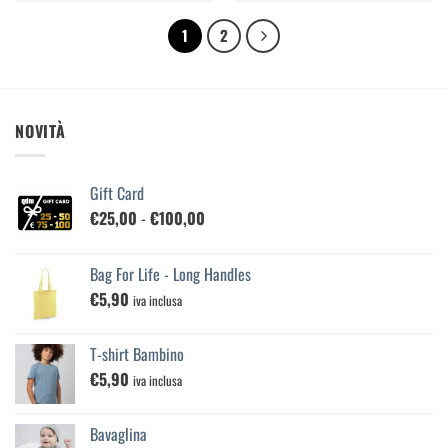
1
2
NOVITÀ
Gift Card
Fascia
€
25,00
-
€
100,00
di
prezzo:
Bag For Life - Long Handles
da
€
5,90
€25,00
iva inclusa
a
€100,00
T-shirt Bambino
€
5,90
iva inclusa
Bavaglina