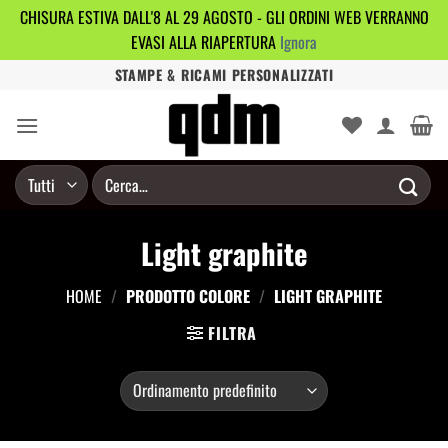
CHISURA ESTIVA DALL'8 AL 29 AGOSTO - GLI ORDINI WEB VERRANNO
EVASI ALLA RIAPERTURA
Ignora
Salta
STAMPE & RICAMI PERSONALIZZATI
ai
contenuti
Cerca:
Light graphite
HOME
/
PRODOTTO COLORE
/
LIGHT GRAPHITE
FILTRA