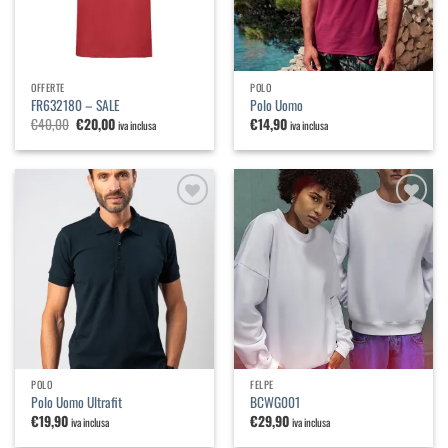
OFFERTE
POLO
FR632180 – SALE
Polo Uomo
Il
Il
€
40,00
€
20,00
€
14,90
iva inclusa
iva inclusa
prezzo
prezzo
originale
attuale
era:
è:
€40,00.
€20,00.
Aggiungi
Aggiungi
alla
alla
lista dei
lista dei
desideri
desideri
POLO
FELPE
Polo Uomo Ultrafit
BCWG001
€
19,90
€
29,90
iva inclusa
iva inclusa