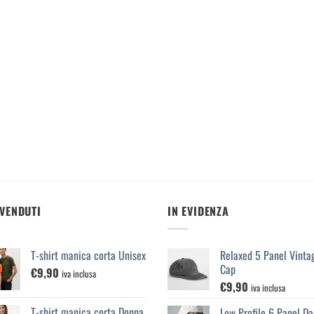
 VENDUTI
IN EVIDENZA
T-shirt manica corta Unisex
Relaxed 5 Panel Vinta
Cap
€
9,90
iva inclusa
€
9,90
iva inclusa
T-shirt manica corta Donna
Low Profile 6 Panel Da