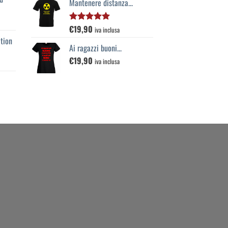
Mantenere distanza...
€
19,90
Valutato
iva inclusa
5.00
su 5
tion
Ai ragazzi buoni...
€
19,90
iva inclusa