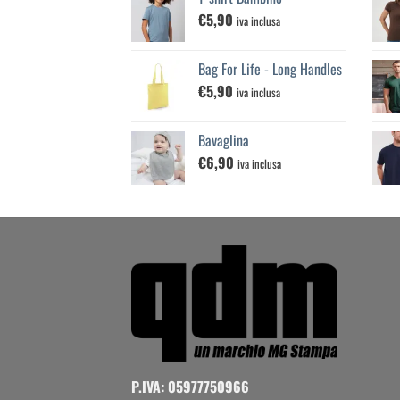
da
€
5,90
€25,00
iva inclusa
a
€100,00
Bag For Life - Long Handles
€
5,90
iva inclusa
Bavaglina
€
6,90
iva inclusa
P.IVA: 05977750966