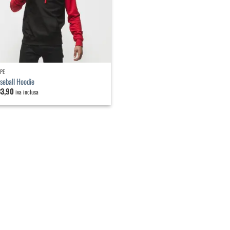
LPE
seball Hoodie
33,90
iva inclusa