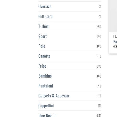
Oversize
(7)
Gift Card
(1)
T-shirt
(48)
Sport
(19)
FE
Ba
Polo
€
(13)
Canotte
(11)
Felpe
(35)
Bambino
(13)
Pantaloni
(20)
Gadgets & Accessori
(11)
Cappellini
(9)
Idee Regalo
(86)