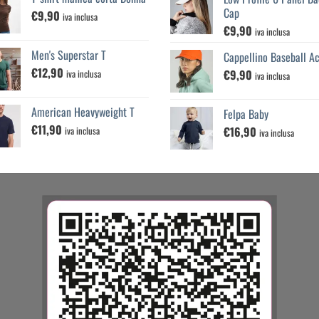
Cap
€
9,90
iva inclusa
€
9,90
iva inclusa
Men's Superstar T
Cappellino Baseball Ac
€
12,90
€
9,90
iva inclusa
iva inclusa
American Heavyweight T
Felpa Baby
€
11,90
€
16,90
iva inclusa
iva inclusa