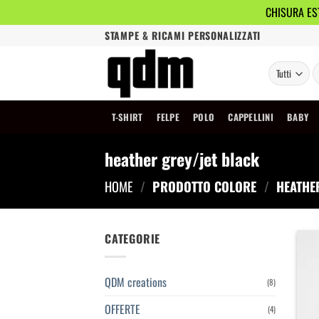
CHISURA EST
Salta
STAMPE & RICAMI PERSONALIZZATI
ai
contenuti
C
T-SHIRT
FELPE
POLO
CAPPELLINI
BABY
heather grey/jet black
HOME
/
PRODOTTO COLORE
/
HEATHER
CATEGORIE
QDM creations
(8)
OFFERTE
(4)