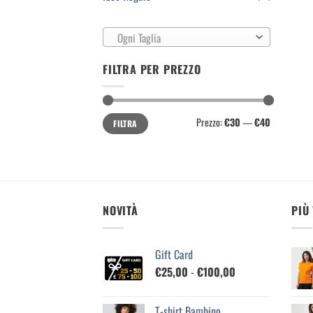
Ogni Taglia
FILTRA PER PREZZO
Prezzo
Prezzo
Prezzo:
€30
—
€40
FILTRA
Min
Max
NOVITÀ
PIÙ
Gift Card
Fascia
€
25,00
-
€
100,00
di
prezzo:
T-shirt Bambino