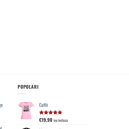
POPOLARI
ge
Caffè
€
19,90
Valutato
iva inclusa
5.00
su 5
d