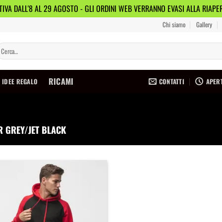
IVA DALL'8 AL 29 AGOSTO - GLI ORDINI WEB VERRANNO EVASI ALLA RIAP
Chi siamo
Gallery
erca:
RICAMI
CONTATTI
APERT
IDEE REGALO
 GREY/JET BLACK
Aggiungi
alla
lista dei
desideri