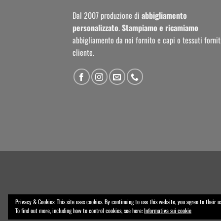
Dal 2007 produzione di
abbigliamento
personalizzato
.
Stampiamo e ricamiamo
abbigliamento da noi fornito e capi o tessuti fornit
cliente.
Privacy & Cookies: This site uses cookies. By continuing to use this website, you agree to their u
Copyright 2026 ©
Powered by
gSoft IT Solutions
- Obb
To find out more, including how to control cookies, see here:
Informativa sui cookie
degli aiuti di Stato di cui all’art. 52 della L. 234/