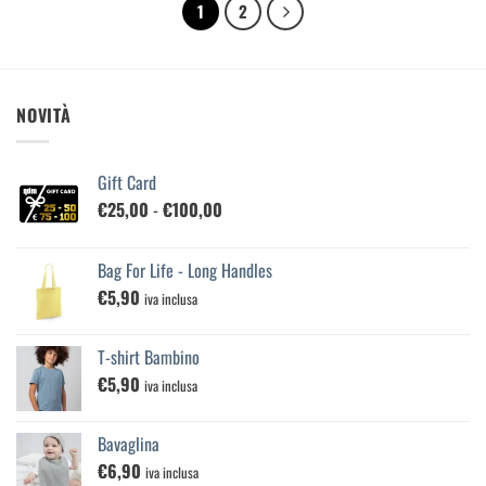
1
2
NOVITÀ
Gift Card
Fascia
€
25,00
-
€
100,00
di
prezzo:
Bag For Life - Long Handles
da
€
5,90
€25,00
iva inclusa
a
€100,00
T-shirt Bambino
€
5,90
iva inclusa
Bavaglina
€
6,90
iva inclusa