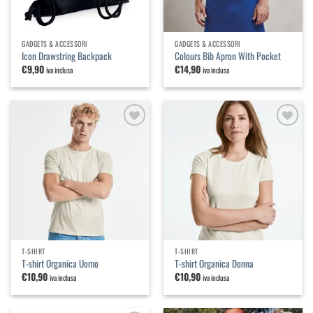
GADGETS & ACCESSORI
GADGETS & ACCESSORI
Icon Drawstring Backpack
Colours Bib Apron With Pocket
€
9,90
€
14,90
iva inclusa
iva inclusa
Aggiungi
Aggiungi
alla
alla
lista dei
lista dei
desideri
desideri
T-SHIRT
T-SHIRT
T-shirt Organica Uomo
T-shirt Organica Donna
€
10,90
€
10,90
iva inclusa
iva inclusa