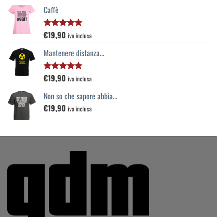
Caffè
€
19,90
Valutato
iva inclusa
5.00
su 5
Mantenere distanza...
€
19,90
Valutato
iva inclusa
5.00
su 5
Non so che sapore abbia...
€
19,90
iva inclusa