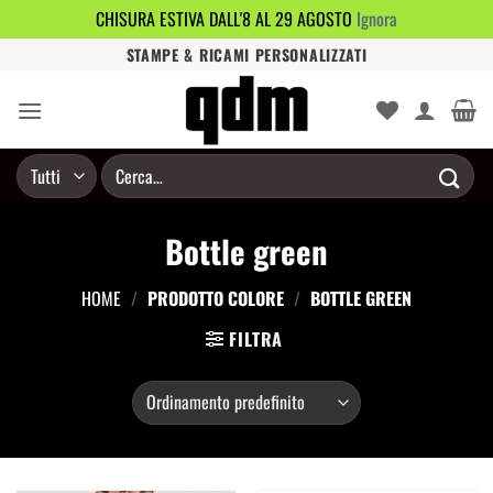
CHISURA ESTIVA DALL'8 AL 29 AGOSTO
Ignora
Salta
STAMPE & RICAMI PERSONALIZZATI
ai
contenuti
Cerca:
Bottle green
HOME
/
PRODOTTO COLORE
/
BOTTLE GREEN
FILTRA